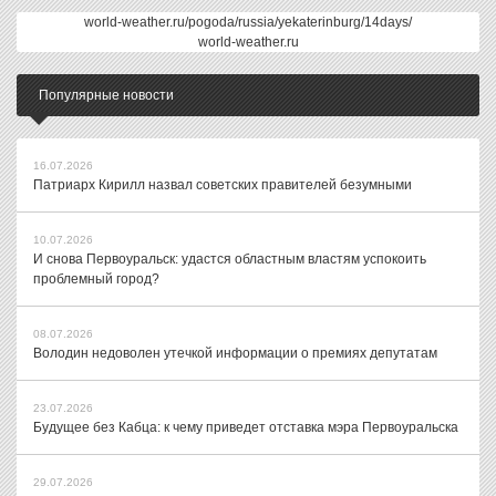
world-weather.ru/pogoda/russia/yekaterinburg/14days/
world-weather.ru
Популярные новости
16.07.2026
Патриарх Кирилл назвал советских правителей безумными
10.07.2026
И снова Первоуральск: удастся областным властям успокоить
проблемный город?
08.07.2026
Володин недоволен утечкой информации о премиях депутатам
23.07.2026
Будущее без Кабца: к чему приведет отставка мэра Первоуральска
29.07.2026