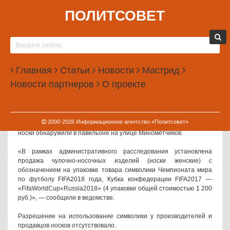
ПОЛИТСОВЕТ
02.02.2018, 15:16
В ЕКАТЕРИНБУРГЕ АРЕСТОВАЛИ
НЕЗАКОННЫЕ НОСКИ С СИМВОЛИКОЙ
Главная
ЧМ-2018
Статьи
Новости
Мастрид
Новости партнеров
О проекте
В Екатеринбурге на рынке «Таганский ряд» изъята партия носков
с символикой Чемпионата мира по футболу. Они оказались
контрафактными.
2000-
2026
Информационное агентство «Политсовет»
Как рассказали в областном управлении Роспотребнадзора,
носки обнаружили в павильоне на улице Минометчиков.
«В рамках административного расследования установлена
продажа чулочно-носочных изделий (носки женские) с
обозначением на упаковке товара символики Чемпионата мира
по футболу FIFA2018 года, Кубка конфедерации FIFA2017 —
«FifaWorldCup«Russia2018» (4 упаковки общей стоимостью 1 200
руб.)», — сообщили в ведомстве.
Разрешение на использование символики у производителей и
продавцов носков отсутствовало.