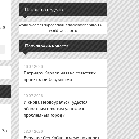
Погода на неделю
world-weather.ru/pogoda/russia/yekaterinburg/14days/
кой
world-weather.ru
Популярные новости
16.07.2026
Патриарх Кирилл назвал советских
правителей безумными
10.07.2026
И снова Первоуральск: удастся
областным властям успокоить
проблемный город?
 За
23.07.2026
Будущее без Кабца: к чему приведет