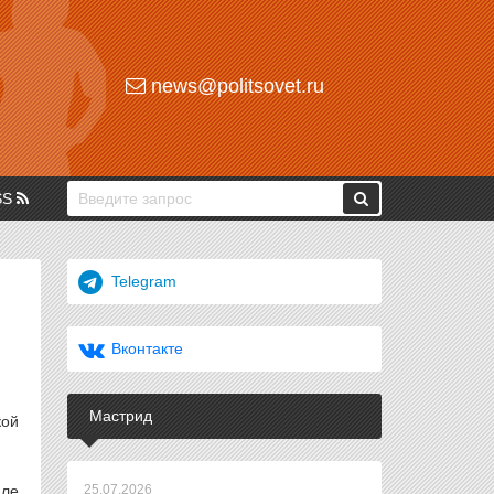
news@politsovet.ru
SS
Telegram
Вконтакте
Мастрид
кой
але
25.07.2026