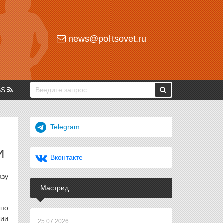
news@politsovet.ru
SS
Telegram
И
Вконтакте
азу
Мастрид
по
нии
25.07.2026