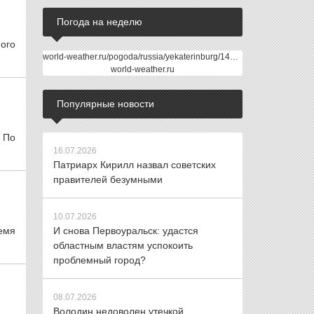
Погода на неделю
ого
world-weather.ru/pogoda/russia/yekaterinburg/14days/
world-weather.ru
Популярные новости
 По
16.07.2026
Патриарх Кирилл назвал советских
правителей безумными
10.07.2026
емя
И снова Первоуральск: удастся
областным властям успокоить
проблемный город?
08.07.2026
Володин недоволен утечкой