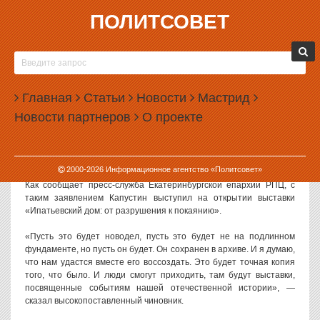
ПОЛИТСОВЕТ
20.09.2017, 11:39
ГЛАВНЫЙ АРХИВИСТ СВЕРДЛОВСКОЙ
ОБЛАСТИ ПРЕДЛОЖИЛ ВОССТАНОВИТЬ
Главная
ИПАТЬЕВСКИЙ ДОМ
Статьи
Новости
Мастрид
Новости партнеров
О проекте
Начальник управления архивами Свердловской области Алексей
Капустин предложил восстановить в Екатеринбурге Ипатьевский
дом, в котором был расстрелян император Николай Второй и его
семья.
2000-
2026
Информационное агентство «Политсовет»
Как сообщает пресс-служба Екатеринбургской епархии РПЦ, с
таким заявлением Капустин выступил на открытии выставки
«Ипатьевский дом: от разрушения к покаянию».
«Пусть это будет новодел, пусть это будет не на подлинном
фундаменте, но пусть он будет. Он сохранен в архиве. И я думаю,
что нам удастся вместе его воссоздать. Это будет точная копия
того, что было. И люди смогут приходить, там будут выставки,
посвященные событиям нашей отечественной истории», —
сказал высокопоставленный чиновник.