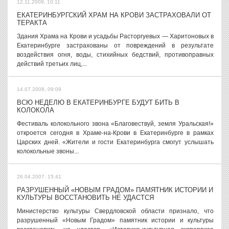
12.11.2009, 10:11
ЕКАТЕРИНБУРГСКИЙ ХРАМ НА КРОВИ ЗАСТРАХОВАЛИ ОТ
ТЕРАКТА
Здания Храма на Крови и усадьбы Расторгуевых — Харитоновых в
Екатеринбурге застрахованы от повреждений в результате
воздействия огня, воды, стихийных бедствий, противоправных
действий третьих лиц,...
14.07.2008, 09:09
ВСЮ НЕДЕЛЮ В ЕКАТЕРИНБУРГЕ БУДУТ БИТЬ В
КОЛОКОЛА
Фестиваль колокольного звона «Благовествуй, земля Уральская!»
откроется сегодня в Храме-на-Крови в Екатеринбурге в рамках
Царских дней. «Жители и гости Екатеринбурга смогут услышать
колокольные звоны...
26.04.2007, 15:41
РАЗРУШЕННЫЙ «НОВЫМ ГРАДОМ» ПАМЯТНИК ИСТОРИИ И
КУЛЬТУРЫ ВОССТАНОВИТЬ НЕ УДАСТСЯ
Министерство культуры Свердловской области признало, что
разрушенный «Новым Градом» памятник истории и культуры