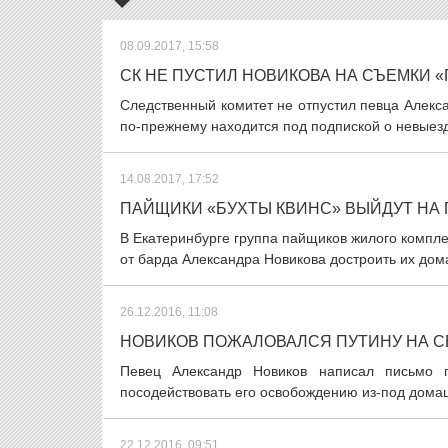
08.09.2017, 15:58
СК НЕ ПУСТИЛ НОВИКОВА НА СЪЕМКИ «
Следственный комитет не отпустил певца Алекс
по-прежнему находится под подпиской о невыезде
14.08.2017, 17:52
ПАЙЩИКИ «БУХТЫ КВИНС» ВЫЙДУТ НА 
В Екатеринбурге группа пайщиков жилого комплек
от барда Александра Новикова достроить их дома
26.12.2016, 11:08
НОВИКОВ ПОЖАЛОВАЛСЯ ПУТИНУ НА 
Певец Александр Новиков написал письмо п
посодействовать его освобождению из-под домаш
22.12.2016, 09:51