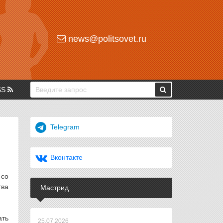
news@politsovet.ru
SS
Telegram
Вконтакте
 со
тва
Мастрид
ать
25.07.2026