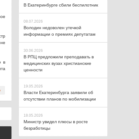
В Екатеринбурге сбили беспилотник
шое
08.07.2026
Володин недоволен утечкой
информации о премиях депутатам
стр
 не
30.06.2026
В РПЦ предложили преподавать в
е в
медицинских вузах христианские
ята
ценности
19.05.2026
Власти Екатеринбурга заявили об
отсутствии планов по мобилизации
18.05.2026
Министр увидел плюсы в росте
безработицы