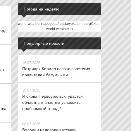
Погода на неделю
world-weather.ru/pogoda/russia/yekaterinburg/14days/
world-weather.ru
Бард
Популярные новости
16.07.2026
Патриарх Кирилл назвал советских
вать
правителей безумными
10.07.2026
И снова Первоуральск: удастся
областным властям успокоить
тва
проблемный город?
08.07.2026
Володин недоволен утечкой