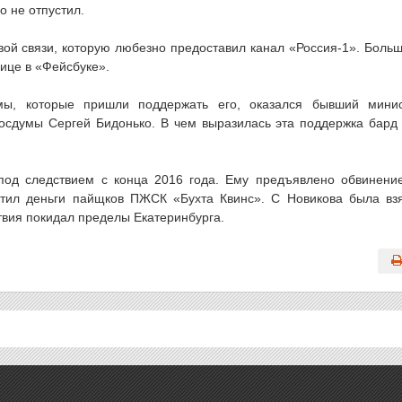
о не отпустил.
вой связи, которую любезно предоставил канал «Россия-1». Боль
ице в «Фейсбуке».
мы, которые пришли поддержать его, оказался бывший мини
Госдумы Сергей Бидонько. В чем выразилась эта поддержка бард
под следствием с конца 2016 года. Ему предъявлено обвинени
итил деньги пайщков ПЖСК «Бухта Квинс». С Новикова была вз
твия покидал пределы Екатеринбурга.