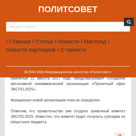
ПОЛИТСОВЕТ
31.08.2017, 17:51
СВЕРДЛОВСКОЕ ПРАВИТЕЛЬСТВО
УЧРЕЖДАЕТ ПРОЕКТНЫЙ ОФИС ЭКСПО-2025
Главная
Статьи
Новости
Мастрид
Правительство Свердловской области учреждает еще одну
Новости партнеров
О проекте
структуру для подготовки заявки Екатеринбурга на выставку
ЭКСПО-2025. На сей раз речь идет о проектном офисе.
Соответствующее изменение правительство внесло в программу
2000-
2026
Информационное агентство «Политсовет»
управления государственной собственностью. Документ,
принятый 31 августа 2017 года, предусматривает «создание
автономной некоммерческой организации «Проектный офис
ЭКСПО-2025».
Функционал новой организации пока не определен.
Отметим, что правительство уже создало заявочный комитет
ЭКСПО-2025. Известно, что комитет будет получать субсидии из
областного бюджета.