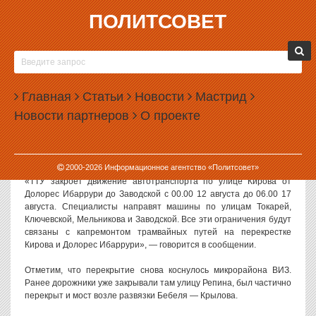
ПОЛИТСОВЕТ
09.08.2017, 12:49
В ЕКАТЕРИНБУРГЕ ЗАКРОЮТ УЛИЦУ КРЫЛОВА
В Екатеринбурге из-за ремонта трамвайных путей будут закрыты
Главная
Статьи
Новости
Мастрид
улицы Крылова и Долорес Ибаррури. Перекрытие продлится
Новости партнеров
О проекте
пять дней.
Как сообщает портал городской администрации, улицы будут
закрыты с 12 августа.
2000-
2026
Информационное агентство «Политсовет»
«ТТУ закроет движение автотранспорта по улице Кирова от
Долорес Ибаррури до Заводской с 00.00 12 августа до 06.00 17
августа. Специалисты направят машины по улицам Токарей,
Ключевской, Мельникова и Заводской. Все эти ограничения будут
связаны с капремонтом трамвайных путей на перекрестке
Кирова и Долорес Ибаррури», — говорится в сообщении.
Отметим, что перекрытие снова коснулось микрорайона ВИЗ.
Ранее дорожники уже закрывали там улицу Репина, был частично
перекрыт и мост возле развязки Бебеля — Крылова.