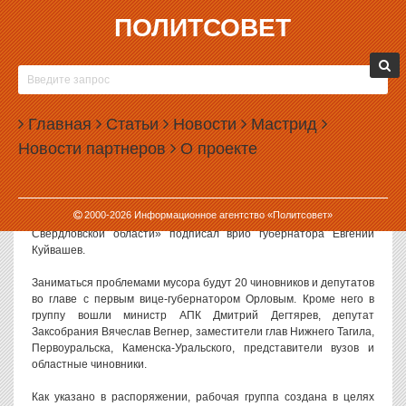
ПОЛИТСОВЕТ
02.08.2017, 16:49
В ОБЛАСТНОМ ПРАВИТЕЛЬСТВЕ ПОЯВИЛАСЬ
РАБОЧАЯ ГРУППА ПО ОТХОДАМ
Главная
Статьи
Новости
Мастрид
В Свердловской области появилась рабочая группа, которая
Новости партнеров
О проекте
будет заниматься проблемами коммунальных отходов. Группу
возглавит первый заместитель губернатора Алексей Орлов.
Распоряжение «О рабочей группе по вопросам обращения с
2000-
2026
Информационное агентство «Политсовет»
твердыми коммунальными отходами на территории
Свердловской области» подписал врио губернатора Евгений
Куйвашев.
Заниматься проблемами мусора будут 20 чиновников и депутатов
во главе с первым вице-губернатором Орловым. Кроме него в
группу вошли министр АПК Дмитрий Дегтярев, депутат
Заксобрания Вячеслав Вегнер, заместители глав Нижнего Тагила,
Первоуральска, Каменска-Уральского, представители вузов и
областные чиновники.
Как указано в распоряжении, рабочая группа создана в целях