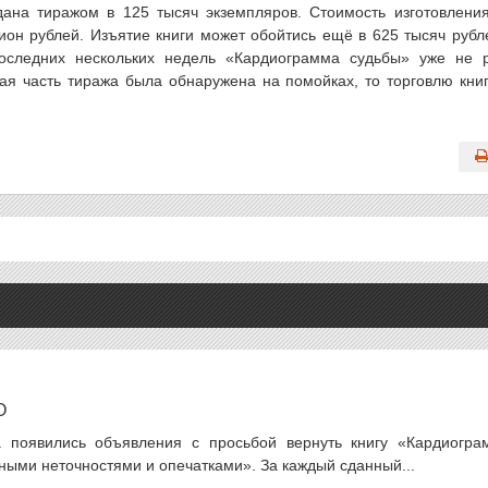
дана тиражом в 125 тысяч экземпляров. Стоимость изготовлени
он рублей. Изъятие книги может обойтись ещё в 625 тысяч рубл
последних нескольких недель «Кардиограмма судьбы» уже не 
ная часть тиража была обнаружена на помойках, то торговлю кни
О
а появились объявления с просьбой вернуть книгу «Кардиогра
ными неточностями и опечатками». За каждый сданный...