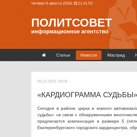
Четверг 6 августа 2026г.
21:41:53
ПОЛИТСОВЕТ
информационное агентство
Статьи
Новости
Мастрид
09.10.2003, 09:04
«КАРДИОГРАММА СУДЬБЫ»
Сегодня в районе цирка и южного автовокзал
судьбы» «в связи с обнаруженными многочисл
предлагается компенсация в размере 5 (пят
Екатеринбургского городского кардиоцентра, об