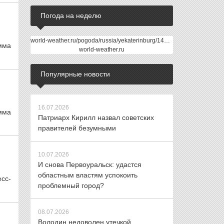
Погода на неделю
world-weather.ru/pogoda/russia/yekaterinburg/14days/
мма
world-weather.ru
Популярные новости
16.07.2026
мма
Патриарх Кирилл назвал советских
правителей безумными
10.07.2026
И снова Первоуральск: удастся
областным властям успокоить
есс-
проблемный город?
08.07.2026
Володин недоволен утечкой