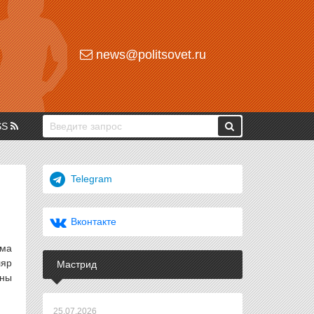
news@politsovet.ru
SS
Telegram
Вконтакте
мма
ляр
Мастрид
оны
25.07.2026