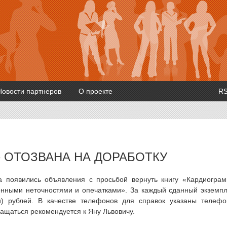
Новости партнеров
О проекте
R
 ОТОЗВАНА НА ДОРАБОТКУ
а появились объявления с просьбой вернуть книгу «Кардиогра
енными неточностями и опечатками». За каждый сданный экземп
и) рублей. В качестве телефонов для справок указаны телеф
ращаться рекомендуется к Яну Львовичу.