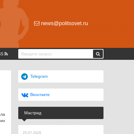
news@politsovet.ru
SS
Telegram
Вконтакте
Мастрид
ила
мих
25.07.2026