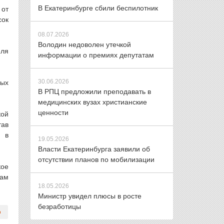
В Екатеринбурге сбили беспилотник
 от
сок
08.07.2026
Володин недоволен утечкой
еля
информации о премиях депутатам
30.06.2026
ных
В РПЦ предложили преподавать в
медицинских вузах христианские
ценности
кой
тав
о в
19.05.2026
Власти Екатеринбурга заявили об
отсутствии планов по мобилизации
кое
там
18.05.2026
Министр увидел плюсы в росте
безработицы