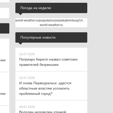
Погода на неделю
world-weather.ru/pogoda/russia/yekaterinburg/14days/
world-weather.ru
Популярные новости
16.07.2026
Патриарх Кирилл назвал советских
ании
правителей безумными
10.07.2026
И снова Первоуральск: удастся
областным властям успокоить
тии
проблемный город?
08.07.2026
Володин недоволен утечкой