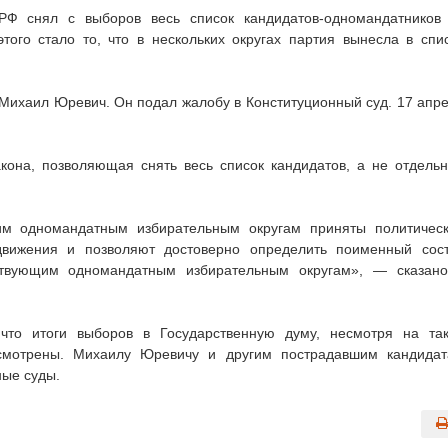
РФ снял с выборов весь список кандидатов-одномандатников
того стало то, что в нескольких округах партия вынесла в спи
Михаил Юревич. Он подал жалобу в Конституционный суд. 17 апр
акона, позволяющая снять весь список кандидатов, а не отдель
им одномандатным избирательным округам приняты политичес
движения и позволяют достоверно определить поименный сос
ствующим одномандатным избирательным округам», — сказан
 что итоги выборов в Государственную думу, несмотря на та
есмотрены. Михаилу Юревичу и другим пострадавшим кандида
ные суды.