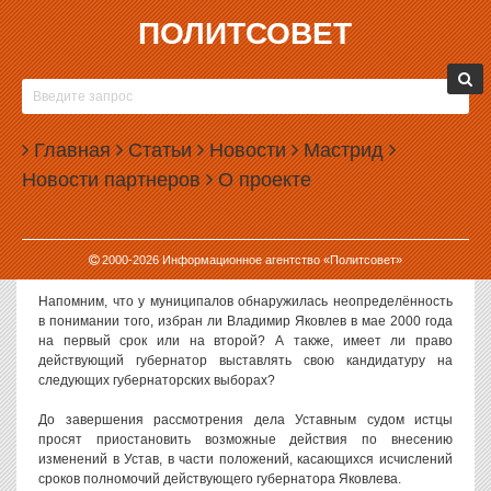
ПОЛИТСОВЕТ
25.09.2002, 09:41
ТРЕТИЙ СРОК В РУКАХ СУДА
Уставный суд Санкт-Петербурга полностью сконцентрировался
Главная
Статьи
Новости
Мастрид
на изучении дела о третьем сроке губернатора
Яковлева.
Новости партнеров
О проекте
Ради этого судьи даже отменили рассмотрение «дела
Буренина», которое было запланировано на сегодня. Всю
неделю они будут изучать принятый к рассмотрению в пятницу
2000-
2026
Информационное агентство «Политсовет»
иск муниципального совета округа «Полюстрово».
Напомним, что у муниципалов обнаружилась неопределённость
в понимании того, избран ли Владимир Яковлев в мае 2000 года
на первый срок или на второй? А также, имеет ли право
действующий губернатор выставлять свою кандидатуру на
следующих губернаторских выборах?
До завершения рассмотрения дела Уставным судом истцы
просят приостановить возможные действия по внесению
изменений в Устав, в части положений, касающихся исчислений
сроков полномочий действующего губернатора Яковлева.