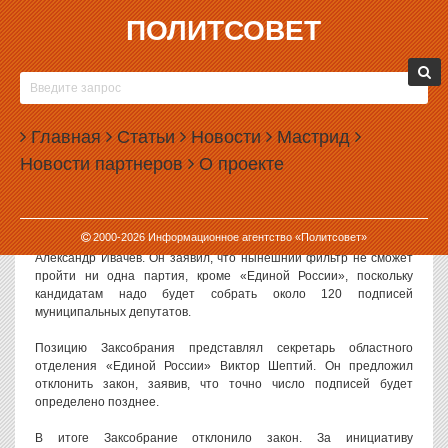
ПОЛИТСОВЕТ
21.03.2017, 15:25
ЗАКСОБРАНИЕ ОТКЛОНИЛО ЗАКОН О
СНИЖЕНИИ МУНИЦИПАЛЬНОГО ФИЛЬТРА
Главная
Статьи
Новости
Мастрид
Законодательное собрание Свердловской области отклонило
Новости партнеров
О проекте
законопроект о снижении муниципального фильтра на выборах
губернатора. Планка фильтра останется на уровне 7,9%.
Законопроект рассматривался на заседании Заксобрания 21
2000-
2026
Информационное агентство «Политсовет»
марта. Проект представлял глава свердловского обкома КПРФ
Александр Ивачев. Он заявил, что нынешний фильтр не сможет
пройти ни одна партия, кроме «Единой России», поскольку
кандидатам надо будет собрать около 120 подписей
муниципальных депутатов.
Позицию Заксобрания представлял секретарь областного
отделения «Единой России» Виктор Шептий. Он предложил
отклонить закон, заявив, что точно число подписей будет
определено позднее.
В итоге Заксобрание отклонило закон. За инициативу