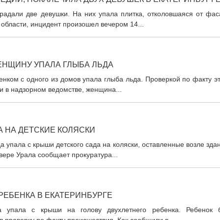
традали две девушки. На них упала плитка, отколовшаяся от фас
 области, инцидент произошел вечером 14...
ЕНЩИНУ УПАЛА ГЛЫБА ЛЬДА
нком с одного из домов упала глыба льда. Проверкой по факту э
и в надзорном ведомстве, женщина...
А НА ДЕТСКИЕ КОЛЯСКИ
 упала с крыши детского сада на коляски, оставленные возле зда
вере Урала сообщает прокуратура...
 РЕБЕНКА В ЕКАТЕРИНБУРГЕ
га упала с крыши на голову двухлетнего ребенка. Ребенок 