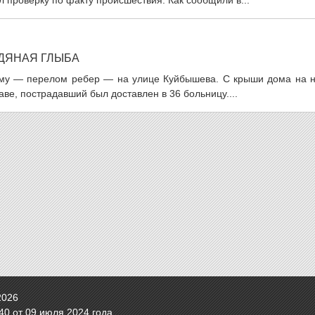
 проверку по факту происшествия. Как сообщили в...
ЕДЯНАЯ ГЛЫБА
вму — перелом ребер — на улице Куйбышева. С крыши дома на н
аве, пострадавший был доставлен в 36 больницу....
2026
0 от 09 июля 2024 года.