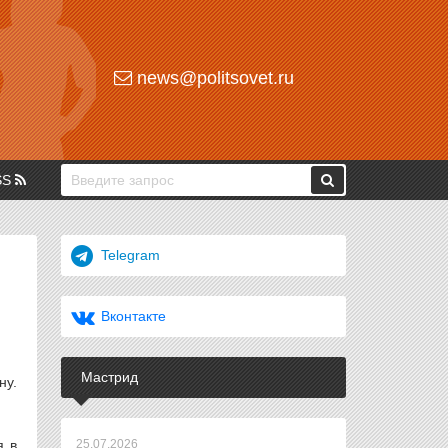
news@politsovet.ru
SS
Telegram
Вконтакте
Мастрид
ну.
я в
25.07.2026