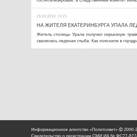
госпитализирован, а Следственный комитет начал
26.03.2010, 14:21
НА ЖИТЕЛЯ ЕКАТЕРИНБУРГА УПАЛА Л
Житель столицы Урала получил серьезную тра
свалилась ледяная глыба. Как пояснили в горздр
Информационное агентство «Политсовет»
2000-
Свидетельство о регистрации СМИ ИА № ФС77-8774