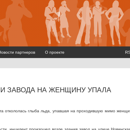
Новости партнеров
О проекте
R
ШИ ЗАВОДА НА ЖЕНЩИНУ УПАЛА
та откололась глыба льда, упавшая на проходившую мимо женщи
сти, инцидент произошел возле здания завод на улице Новинска