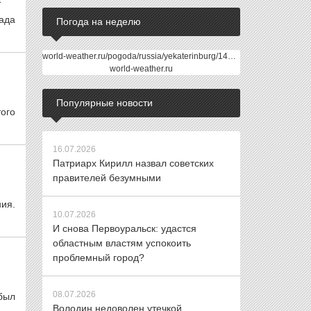
ада
Погода на неделю
world-weather.ru/pogoda/russia/yekaterinburg/14days/
world-weather.ru
Популярные новости
того
16.07.2026
Патриарх Кирилл назвал советских
правителей безумными
ния.
10.07.2026
И снова Первоуральск: удастся
областным властям успокоить
проблемный город?
08.07.2026
был
Володин недоволен утечкой