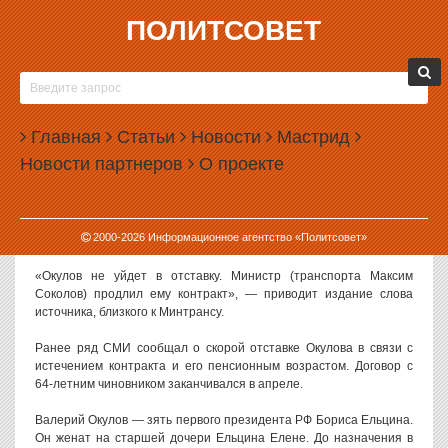
ПОЛИТСОВЕТ
15.03.2017, 11:28
ЗЯТЯ ЕЛЬЦИНА ОСТАВЯТ ЗАМЕСТИТЕЛЕМ
МИНИСТРА ТРАНСПОРТА РФ
Главная
Статьи
Новости
Мастрид
Министерство транспорта РФ продлило контракт с заместителем
Новости партнеров
О проекте
министра Валерием Окуловым. Он сохранил свой пост несмотря
на пенсионный возраст.
О продлении контракта с Окуловым
сообщает
газета
2000-
2026
Информационное агентство «Политсовет»
«Ведомости».
«Окулов не уйдет в отставку. Министр (транспорта Максим
Соколов) продлил ему контракт», — приводит издание слова
источника, близкого к Минтрансу.
Ранее ряд СМИ сообщал о скорой отставке Окулова в связи с
истечением контракта и его пенсионным возрастом. Договор с
64-летним чиновником заканчивался в апреле.
Валерий Окулов — зять первого президента РФ Бориса Ельцина.
Он женат на старшей дочери Ельцина Елене. До назначения в