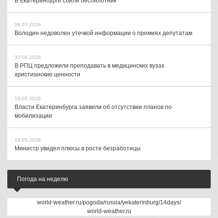
В Екатеринбурге сбили беспилотник
08.07.2026
Володин недоволен утечкой информации о премиях депутатам
30.06.2026
В РПЦ предложили преподавать в медицинских вузах
христианские ценности
19.05.2026
Власти Екатеринбурга заявили об отсутствии планов по
мобилизации
18.05.2026
Министр увидел плюсы в росте безработицы
Погода на неделю
world-weather.ru/pogoda/russia/yekaterinburg/14days/
world-weather.ru