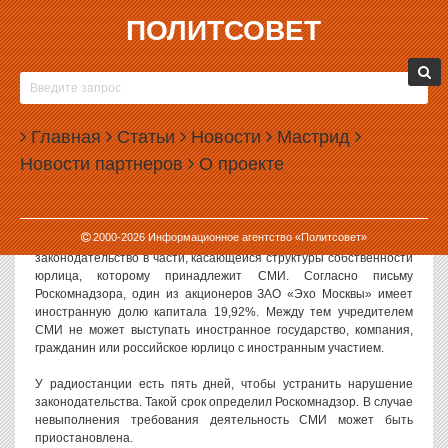
ПОЛИТСОВЕТ
10.02.2017, 17:04
РОСКОМНАДЗОР ПРИГРОЗИЛ ЗАКРЫТЬ «ЭХО
МОСКВЫ» С 15 ФЕВРАЛЯ
Главная
Статьи
Новости
Мастрид
Радиостанция «Эхо Москвы» может прекратить вещание через
Новости партнеров
О проекте
пять дней. Такое предупреждение направлено Роскомнадзором в
адрес владельцев радиостанции из-за нарушения закона «О
СМИ».
2000-
2026
Информационное агентство «Политсовет»
Как
сообщает
«Лайф», радиостанция нарушает
законодательство в части, касающейся структуры собственности
юрлица, которому принадлежит СМИ. Согласно письму
Роскомнадзора, один из акционеров ЗАО «Эхо Москвы» имеет
иностранную долю капитала 19,92%. Между тем учредителем
СМИ не может выступать иностранное государство, компания,
гражданин или российское юрлицо с иностранным участием.
У радиостанции есть пять дней, чтобы устранить нарушение
законодательства. Такой срок определил Роскомнадзор. В случае
невыполнения требования деятельность СМИ может быть
приостановлена.