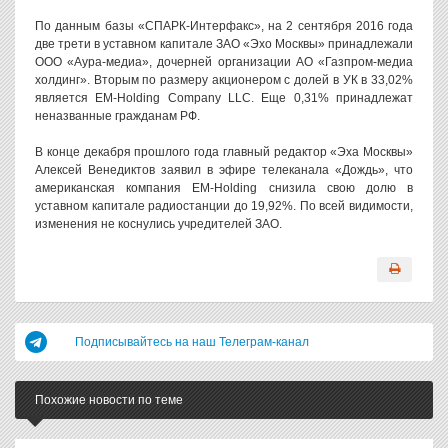
По данным базы «СПАРК-Интерфакс», на 2 сентября 2016 года
две трети в уставном капитале ЗАО «Эхо Москвы» принадлежали
ООО «Аура-медиа», дочерней организации АО «Газпром-медиа
холдинг». Вторым по размеру акционером с долей в УК в 33,02%
является EM-Holding Company LLC. Еще 0,31% принадлежат
неназванные гражданам РФ.
В конце декабря прошлого года главный редактор «Эха Москвы»
Алексей Венедиктов заявил в эфире телеканала «Дождь», что
американская компания EM-Holding снизила свою долю в
уставном капитале радиостанции до 19,92%. По всей видимости,
изменения не коснулись учредителей ЗАО.
Подписывайтесь на наш Телеграм-канал
Похожие новости по теме