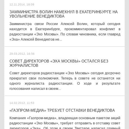
12.11.2014, 18:09
ЗАММИНИСТРА ВОЛИН НАМЕКНУЛ В ЕКАТЕРИНБУРГЕ НА
УВОЛЬНЕНИЕ ВЕНЕДИКТОВА
Замминистра связи России Алексей Волин, который сегодня
находится в Екатеринбурге, прокомментировал конфликт в
радиостанции «Эхо Москвы». По словам чиновника, если главред
«Эха» Алексей Венедиктов не...
29.03.2012, 16:56
СОВЕТ ДИРЕКТОРОВ «ЭХА МОСКВЫ» ОСТАЛСЯ БЕЗ
ЖУРНАЛИСТОВ
Совет директоров радиостанции «Эхо Москвы» сегодня досрочно
прекратил свои полномочия. Теперь в совете не останется ни
одного журналиста радиостанции. О ходе и результате
голосования написал в своем...
14.02.2012, 11:53
«ГАЗПРОМ-МЕДИА» ТРЕБУЕТ ОТСТАВКИ ВЕНЕДИКТОВА
Компания «Газпром-медиа», владеющая основным пакетом акций
радиостанции «Эхо Москвы», требует отправить в отставку совет
директоров «Эха». Об этом в своем Твиттере написал главный