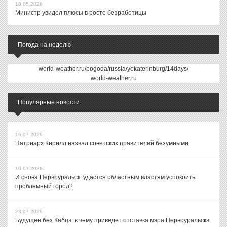
18.05.2026
Министр увидел плюсы в росте безработицы
Погода на неделю
world-weather.ru/pogoda/russia/yekaterinburg/14days/
world-weather.ru
Популярные новости
16.07.2026
Патриарх Кирилл назвал советских правителей безумными
10.07.2026
И снова Первоуральск: удастся областным властям успокоить
проблемный город?
23.07.2026
Будущее без Кабца: к чему приведет отставка мэра Первоуральска