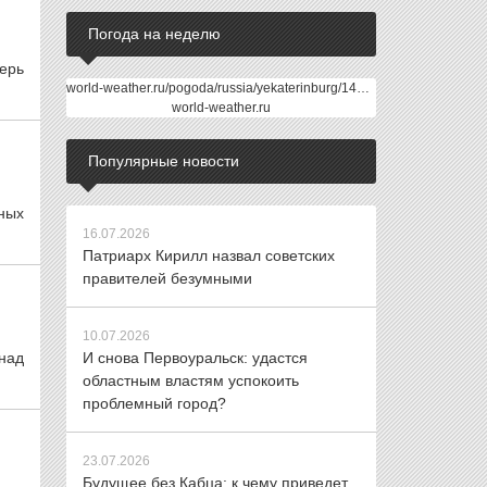
Погода на неделю
перь
world-weather.ru/pogoda/russia/yekaterinburg/14days/
world-weather.ru
Популярные новости
ных
16.07.2026
Патриарх Кирилл назвал советских
правителей безумными
10.07.2026
 над
И снова Первоуральск: удастся
областным властям успокоить
проблемный город?
23.07.2026
Будущее без Кабца: к чему приведет