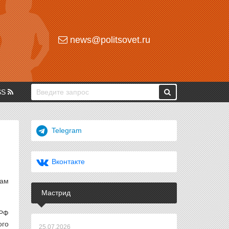
news@politsovet.ru
SS
Telegram
Вконтакте
рам
Мастрид
 РФ
ого
25.07.2026