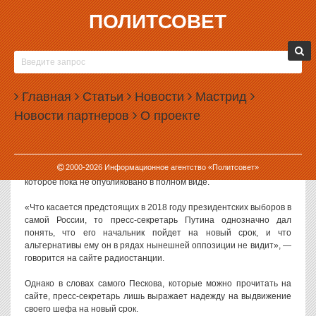
ПОЛИТСОВЕТ
20.01.2017, 10:57
ПЕСКОВ НАМЕКНУЛ НА ВЫДВИЖЕНИЕ
ПУТИНА НА ЧЕТВЕРТЫЙ СРОК
Главная
Статьи
Новости
Мастрид
Пресс-секретарь президента РФ Дмитрий Песков выразил
Новости партнеров
О проекте
надежду, что Владимир Путин будет переизбираться на
четвертый срок. По его словам, Путина поддерживает 90%
населения.
2000-
2026
Информационное агентство «Политсовет»
Слова Пескова прозвучали в его
интервью
телекомпании BBC,
которое пока не опубликовано в полном виде.
«Что касается предстоящих в 2018 году президентских выборов в
самой России, то пресс-секретарь Путина однозначно дал
понять, что его начальник пойдет на новый срок, и что
альтернативы ему он в рядах нынешней оппозиции не видит», —
говорится на сайте радиостанции.
Однако в словах самого Пескова, которые можно прочитать на
сайте, пресс-секретарь лишь выражает надежду на выдвижение
своего шефа на новый срок.