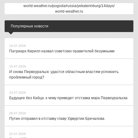
world-weather.ru/pogoda/russia/yekaterinburg/14days/
world-weather.ru
Популярные новости
16.07.2026
Патриарх Кирилл назвал советских правителей безумными
10.07.2026
И снова Первоуральск: удастся областным властям успокоить
проблемный город?
23.07.2026
Будущее без Кабца: к чему приведет отставка мэра Первоуральска
29.07.2026
Путин отправил в отставку главу Удмуртии Бречалова
22.07.2026