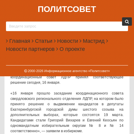
ПОЛИТСОВЕТ
16.01.2017, 14:27
ЛДПР ВЫДВИНУЛА КАНДИДАТОВ В ГОРДУМУ
ЕКАТЕРИНБУРГА
Главная
Статьи
Новости
Мастрид
Первой парламентской партией, определившейся с кандидатами
Новости партнеров
О проекте
на довыборах в гордуму Екатеринбурга, стала ЛДПР. Она
выдвинула своих представителей по обоим округам, где в марте
пройдет голосование.
2000-
2026
Информационное агентство «Политсовет»
Как сообщает избирательная комиссия Екатеринбурга,
координационный совет ЛДПР принял соответствующее
решение сегодня, 16 января.
«16 января прошло заседание координационного совета
свердловского регионального отделения ЛДПР, на котором было
принято решение о выдвижении кандидатов в депутаты
Екатеринбургской городской думы шестого созыва на
дополнительных выборах, которые состоятся 19 марта.
Кандидатами стали Григорий Вихарев и Евгений Кеосьян по
одномандатным избирательным округам № 8 и № 14
соответственно», — заявили в избиркоме.