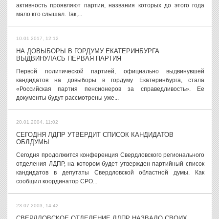
активность проявляют партии, названия которых до этого года
мало кто слышал. Так,...
10.01.2017, 12:12
НА ДОВЫБОРЫ В ГОРДУМУ ЕКАТЕРИНБУРГА
ВЫДВИНУЛАСЬ ПЕРВАЯ ПАРТИЯ
Первой политической партией, официально выдвинувшей
кандидатов на довыборы в гордуму Екатеринбурга, стала
«Российская партия пенсионеров за справедливость». Ее
документы будут рассмотрены уже...
20.01.2004, 11:02
СЕГОДНЯ ЛДПР УТВЕРДИТ СПИСОК КАНДИДАТОВ
ОБЛДУМЫ
Сегодня продолжится конференция Свердловского регионального
отделения ЛДПР, на котором будет утвержден партийный список
кандидатов в депутаты Свердловской областной думы. Как
сообщил координатор СРО...
23.07.2003, 14:42
СВЕРДЛОВСКОЕ ОТДЕЛЕНИЕ ЛДПР НАЗВАЛО СВОИХ