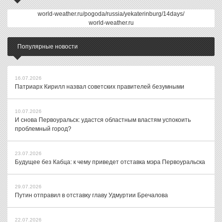
world-weather.ru/pogoda/russia/yekaterinburg/14days/
world-weather.ru
Популярные новости
16.07.2026
Патриарх Кирилл назвал советских правителей безумными
10.07.2026
И снова Первоуральск: удастся областным властям успокоить
проблемный город?
23.07.2026
Будущее без Кабца: к чему приведет отставка мэра Первоуральска
29.07.2026
Путин отправил в отставку главу Удмуртии Бречалова
22.07.2026