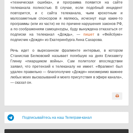
«техническая ошибка», и программа появится на сайте
телеканала полностью. В случае, если подобный инцидент
повторится, и с сайта телеканала, чьим крохотным и
малозаметным спонсором я являюсь, исчезнут еще какие-то
программы (или их части) не по причине нарушения законов РФ,
а по соображениям самоцензуры, буду вынуждена отказаться от
подписки на телеканал «Дождь», —
пишет
в «Фейсбуке»
подписчик «Дождя» из Екатеринбурга Анна Сахарова.
Речь идет о вырезанном фрагменте интервью, в котором
Станислав Белковский называет погибшую на днях Елизавету
Глинку «пиарщиком войны». Сам политолог впоследствии
заявил, что претензий к телеканалу не имеет. «Фрагмент был
удален правильно — благополучие «Дождя» неизмеримо важнее
любых моих высказываний и моего присутствия в эфире канала»,
— сказал он.
Подписывайтесь на наш Телеграм-канал