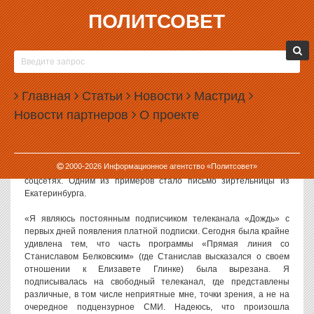
ПОЛИТСОВЕТ
29.12.2016, 11:06
ЗРИТЕЛИ «ДОЖДЯ» ГРОЗЯТ ОТКАЗАТЬСЯ ОТ
ПОДПИСКИ ИЗ-ЗА САМОЦЕНЗУРЫ
Главная
Статьи
Новости
Мастрид
Подписчики телеканала «Дождь» готовы отказаться от подписки
Новости партнеров
О проекте
на него из-за цензуры на канале. Аудиторию возмутило то, что из
интервью с политологом Станиславом Белковским вырезали
фрагмент, посвященный Елизавете Глинке.
2000-
2026
Информационное агентство «Политсовет»
Скандал вокруг удаления фрагмента разразился накануне в
соцсетях. Одним из примеров стало письмо зиртельницы из
Екатеринбурга.
«Я являюсь постоянным подписчиком телеканала «Дождь» с
первых дней появления платной подписки. Сегодня была крайне
удивлена тем, что часть программы «Прямая линия со
Станиславом Белковским» (где Станислав высказался о своем
отношении к Елизавете Глинке) была вырезана. Я
подписывалась на свободный телеканал, где представлены
различные, в том числе неприятные мне, точки зрения, а не на
очередное подцензурное СМИ. Надеюсь, что произошла