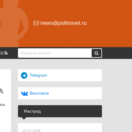
news@politsovet.ru
SS
Telegram
А
Вконтакте
ась
Мастрид
25.07.2026