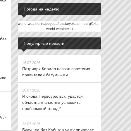
лся
Погода на неделю
world-weather.ru/pogoda/russia/yekaterinburg/14days/
world-weather.ru
без
Популярные новости
16.07.2026
Патриарх Кирилл назвал советских
правителей безумными
ило
10.07.2026
И снова Первоуральск: удастся
областным властям успокоить
проблемный город?
оды
23.07.2026
Будущее без Кабца: к чему приведет