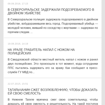
09.09.2016, 17:15
В СЕВЕРОУРАЛЬСКЕ ЗАДЕРЖАЛИ ПОДОЗРЕВАЕМОГО В
ДВОЙНОМ УБИЙСТВЕ
В Североуральске полиция задержала подозреваемого в двойном
убийстве, взбудоражившем весь город. Подозреваемый убийца —
молодой человек, живший по соседству с жертвами — задержан по
горячим следам. ...
19.08.2016, 14:19
НА УРАЛЕ ГРАБИТЕЛЬ НАПАЛ С НОЖОМ НА
ПОЛИЦЕЙСКИХ
В Свердловской области местный житель напал с ножом и ранил
двух полицейских. Это произошло в тот момент, кода сотрудники
ППС пытались задержать его за кражу. Как сообщают в пресс-
службе ГУ МВД по...
22.07.2015, 15:51
ТАГИЛЬЧАНИН СЖЕГ ВОЗЛЮБЛЕННУЮ, ЧТОБЫ ДОКАЗАТЬ
ЕЙ СВОЮ СМЕЛОСТЬ
В Нижнем Тагиле мужчина сжег свою сожительницу, чтобы
доказать ей свою смелость и решительность. На такой поступок