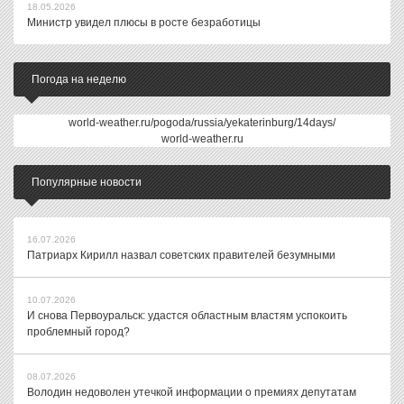
18.05.2026
Министр увидел плюсы в росте безработицы
Погода на неделю
world-weather.ru/pogoda/russia/yekaterinburg/14days/
world-weather.ru
Популярные новости
16.07.2026
Патриарх Кирилл назвал советских правителей безумными
10.07.2026
И снова Первоуральск: удастся областным властям успокоить
проблемный город?
08.07.2026
Володин недоволен утечкой информации о премиях депутатам