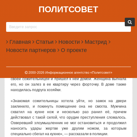
ПОЛИТСОВЕТ
16.11.2016, 13:21
УРАЛЕЦ ВЗЯЛ В ЗАЛОЖНИЦЫ БЫВШУЮ
ВОЗЛЮБЛЕННУЮ
Главная
Статьи
Новости
Мастрид
В Свердловской области местный житель взял в заложники
Новости партнеров
О проекте
отвергнувшую его возлюбленную. Ее подругу он изрезал ножом.
Как сообщают в пресс-службе ГУ МВД по Свердловской области,
кровавая драма разыгралась в городе Артемовский. Житель этого
2000-
2026
Информационное агентство «Политсовет»
города, молодой человек, не мог смириться с расставанием со
своей сожительницей и пришел к ней домой. Женщина выгнала
его, но он залез в ее квартиру через форточку. В доме также
находилась подруга хозяйки.
«Знакомая сожительницы хотела уйти, но замок на двери
заклинило, и покинуть помещение она не смогла. Мужчина
схватил на кухне нож и несколько раз ранил её, причем
действовал с такой силой, что орудие преступления сломалось.
Озверевший злоумышленник не мог остановиться и продолжил
наносить удары жертве уже другим ножом, за которым
специально сбегал на кухню», — рассказали в полиции.