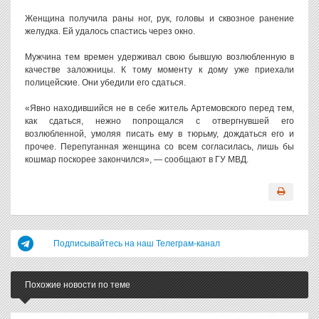
Женщина получила раны ног, рук, головы и сквозное ранение
желудка. Ей удалось спастись через окно.
Мужчина тем времен удерживал свою бывшую возлюбленную в
качестве заложницы. К тому моменту к дому уже приехали
полицейские. Они убедили его сдаться.
«Явно находившийся не в себе житель Артемовского перед тем,
как сдаться, нежно попрощался с отвергнувшей его
возлюбленной, умоляя писать ему в тюрьму, дождаться его и
прочее. Перепуганная женщина со всем согласилась, лишь бы
кошмар поскорее закончился», — сообщают в ГУ МВД.
Подписывайтесь на наш Телеграм-канал
Похожие новости по теме