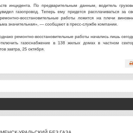
ств инцидента. По предварительным данным, водитель грузов
видел газопровод. Теперь ему придется расплачиваться за с
ремонтно-восстановительные работы ложится на плечи виновн
сьма значительная», — сообщают в пресс-службе компании.
 однако ремонтно-восстановительные работы начались лишь сегод
отключить газоснабжение в 138 жилых домах в частном секто
ов завтра, 25 октября.
МЕНСК-УРАЛЬСКИЙ БЕЗ ГАЗА