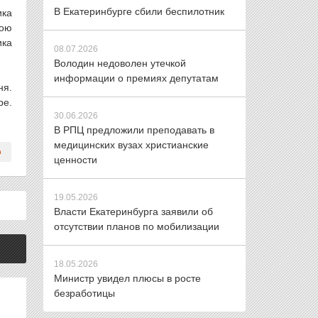
В Екатеринбурге сбили беспилотник
ика
вою
ика
08.07.2026
Володин недоволен утечкой
информации о премиях депутатам
ня.
ре.
30.06.2026
В РПЦ предложили преподавать в
медицинских вузах христианские
ценности
19.05.2026
Власти Екатеринбурга заявили об
отсутствии планов по мобилизации
18.05.2026
Министр увидел плюсы в росте
безработицы