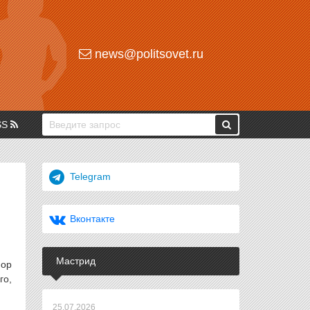
news@politsovet.ru
SS
Telegram
Вконтакте
Мастрид
пор
го,
25.07.2026