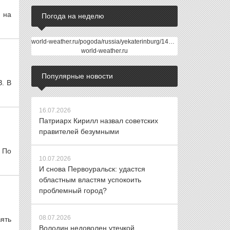
 на
Погода на неделю
world-weather.ru/pogoda/russia/yekaterinburg/14days/
world-weather.ru
Популярные новости
. В
16.07.2026
Патриарх Кирилл назвал советских
правителей безумными
 По
10.07.2026
И снова Первоуральск: удастся
областным властям успокоить
проблемный город?
08.07.2026
ять
Володин недоволен утечкой