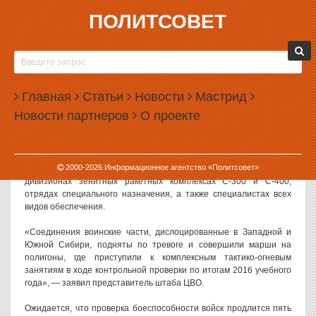
ПОЛИТСОВЕТ
18.10.2016, 10:38
ВОЙСКА ЦВО ПОДНЯТЫ ПО ТРЕВОГЕ
Минобороны подняло по тревоге войска Центрального военного
Главная
Статьи
Новости
Мастрид
округа, штаб которого расположен в Екатеринбурге. Учения,
Новости партнеров
О проекте
стартовавшие сегодня, проходят в Сибири.
Как
сообщает
РИА «Новости», по тревоге поднято 20 тысяч
военнослужащих. Речь идет о мотострелковых, танковых,
2000-
2026
Информационное агентство «Политсовет»
артиллерийских подразделениях, экипажах авиабазы Толмачево,
дивизионах зенитных ракетных комплексах С-300 и С-400,
отрядах специального назначения, а также специалистах всех
видов обеспечения.
«Соединения воинские части, дислоцированные в Западной и
Южной Сибири, подняты по тревоге и совершили марши на
полигоны, где приступили к комплексным тактико-огневым
занятиям в ходе контрольной проверки по итогам 2016 учебного
года», — заявил представитель штаба ЦВО.
Ожидается, что проверка боеспособности войск продлится пять