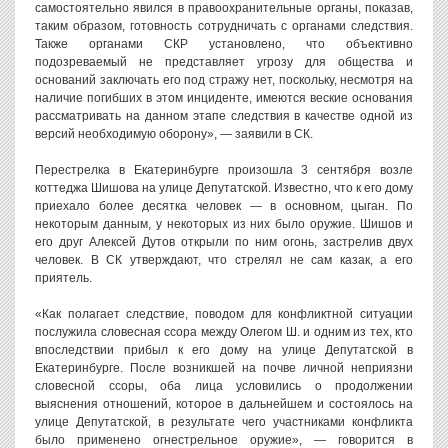
самостоятельно явился в правоохранительные органы, показав,
таким образом, готовность сотрудничать с органами следствия.
Также органами СКР установлено, что объективно
подозреваемый не представляет угрозу для общества и
оснований заключать его под стражу нет, поскольку, несмотря на
наличие погибших в этом инциденте, имеются веские основания
рассматривать на данном этапе следствия в качестве одной из
версий необходимую оборону», — заявили в СК.
Перестрелка в Екатеринбурге произошла 3 сентября возле
коттеджа Шишова на улице Депутатской. Известно, что к его дому
приехало более десятка человек — в основном, цыган. По
некоторым данным, у некоторых из них было оружие. Шишов и
его друг Алексей Дутов открыли по ним огонь, застрелив двух
человек. В СК утверждают, что стрелял не сам казак, а его
приятель.
«Как полагает следствие, поводом для конфликтной ситуации
послужила словесная ссора между Олегом Ш. и одним из тех, кто
впоследствии прибыл к его дому на улице Депутатской в
Екатеринбурге. После возникшей на почве личной неприязни
словесной ссоры, оба лица условились о продолжении
выяснения отношений, которое в дальнейшем и состоялось на
улице Депутатской, в результате чего участниками конфликта
было применено огнестрельное оружие», — говорится в