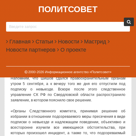
ПОЛИТСОВЕТ
06.09.2016, 09:32
СК ОБЪЯСНИЛ ОСВОБОЖДЕНИЕ КАЗАКА,
ОБСТРЕЛЯВШЕГО ЦЫГАН В ЕКАТЕРИНБУРГЕ
Главная
Статьи
Новости
Мастрид
Следственный комитет объяснил свое решение отпустить на
Новости партнеров
О проекте
свободу казака Олега Шишова, который в минувшие выходные
открыл стрельбу по толпе цыган, собравшихся возле его дома.
Как утверждают следователи, казак не представляет угрозы
обществу.
2000-
2026
Информационное агентство «Политсовет»
Напомним, что Шишов сдался правоохранительным органам
утром 5 сентября, а к вечеру того же дня его отпустили под
подписку о невыезде. Вскоре после этого следственное
управление СК РФ по Свердловской области распространило
заявление, в котором пояснило свое решение.
«Органы Следственного комитета, принимая решение об
избрании в отношении подозреваемого меры пресечения в виде
подписки о невыезде и надлежащем поведении, объективно и
всесторонне изучили все имеющиеся обстоятельства, при
которых произошел инцидент, а также то, что подозреваемый