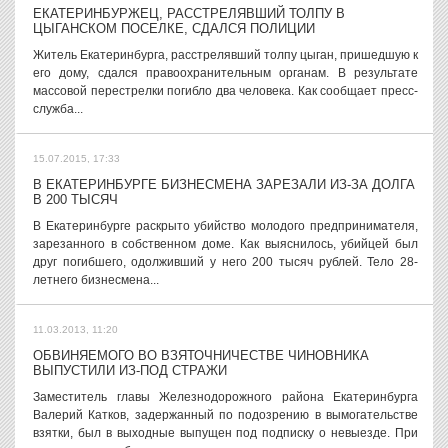
ЕКАТЕРИНБУРЖЕЦ, РАССТРЕЛЯВШИЙ ТОЛПУ В
ЦЫГАНСКОМ ПОСЕЛКЕ, СДАЛСЯ ПОЛИЦИИ
Житель Екатеринбурга, расстрелявший толпу цыган, пришедшую к
его дому, сдался правоохранительным органам. В результате
массовой перестрелки погибло два человека. Как сообщает пресс-
служба...
15.07.2015, 17:33
В ЕКАТЕРИНБУРГЕ БИЗНЕСМЕНА ЗАРЕЗАЛИ ИЗ-ЗА ДОЛГА
В 200 ТЫСЯЧ
В Екатеринбурге раскрыто убийство молодого предпринимателя,
зарезанного в собственном доме. Как выяснилось, убийцей был
друг погибшего, одолживший у него 200 тысяч рублей. Тело 28-
летнего бизнесмена...
11.03.2013, 11:20
ОБВИНЯЕМОГО ВО ВЗЯТОЧНИЧЕСТВЕ ЧИНОВНИКА
ВЫПУСТИЛИ ИЗ-ПОД СТРАЖИ
Заместитель главы Железнодорожного района Екатеринбурга
Валерий Катков, задержанный по подозрению в вымогательстве
взятки, был в выходные выпущен под подписку о невыезде. При