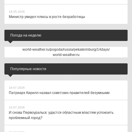
18.05.2026
Министр увидел плюсы в росте безработицы
Погода на неделю
world-weather.ru/pogoda/russia/yekaterinburg/14days/
world-weather.ru
Популярные новости
16.07.2026
Патриарх Кирилл назвал советских правителей безумными
10.07.2026
И снова Первоуральск: удастся областным властям успокоить
проблемный город?