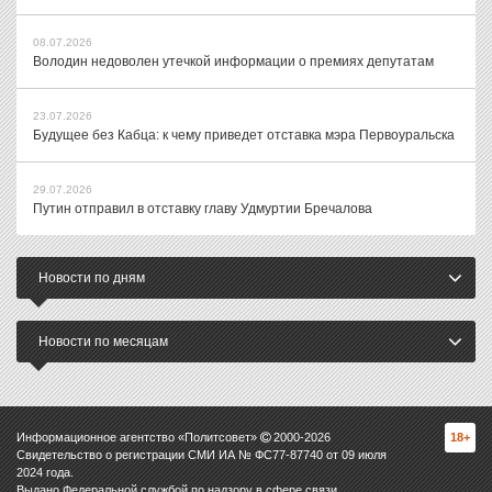
08.07.2026
Володин недоволен утечкой информации о премиях депутатам
23.07.2026
Будущее без Кабца: к чему приведет отставка мэра Первоуральска
29.07.2026
Путин отправил в отставку главу Удмуртии Бречалова
Новости по дням
Новости по месяцам
Информационное агентство «Политсовет»
2000-
2026
18+
Свидетельство о регистрации СМИ ИА № ФС77-87740 от 09 июля
2024 года.
Выдано Федеральной службой по надзору в сфере связи,