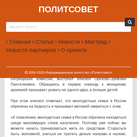
ПОЛИТСОВЕТ
17.08.2016, 13:21
РПЦ СОВЕТУЕТ МНОГОДЕТНЫМ СЕМЬЯМ
СМИРИТЬСЯ С БЕДНОСТЬЮ
Главная
Статьи
Новости
Мастрид
Патриаршая комиссия РПЦ по вопросам семьи опубликовала ряд
Новости партнеров
О проекте
наставлений для российских семей. Священники советуют
заводить как можно больше детей и при этом смириться с
неизбежной бедностью.
2000-
2026
Информационное агентство «Политсовет»
Автором рекомендаций,
опубликованных
на официальном сайте
патриаршей комиссии, выступил епископ Орехово-Зуевский
Пантелеимон. Обращаясь в первую очередь к женщинам,
архиерей призывает рожать не одного-двух, а больше детей.
При этом епископ отмечает, что многодетные семьи в России
обречены на бедность и призывает матерей смириться с этим.
«К сожалению, многодетная семья в России обречена находиться
среди малоимущих слоев населения. Поэтому уже сейчас вы
можете начать тренироваться жить по средствам. Стараться
быть экономной, учиться не тратить деньги направо и налево.