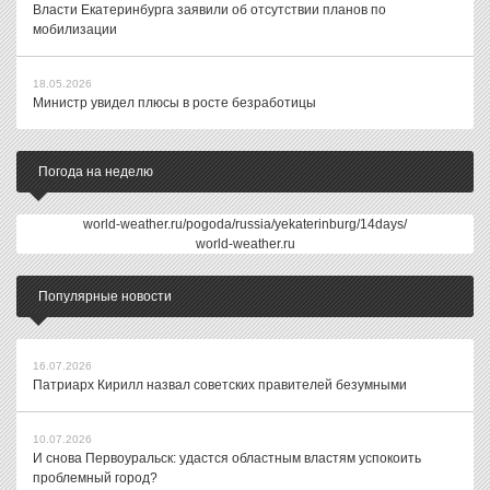
Власти Екатеринбурга заявили об отсутствии планов по
мобилизации
18.05.2026
Министр увидел плюсы в росте безработицы
Погода на неделю
world-weather.ru/pogoda/russia/yekaterinburg/14days/
world-weather.ru
Популярные новости
16.07.2026
Патриарх Кирилл назвал советских правителей безумными
10.07.2026
И снова Первоуральск: удастся областным властям успокоить
проблемный город?