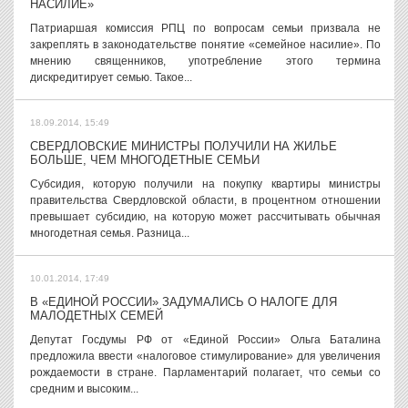
НАСИЛИЕ»
Патриаршая комиссия РПЦ по вопросам семьи призвала не
закреплять в законодательстве понятие «семейное насилие». По
мнению священников, употребление этого термина
дискредитирует семью. Такое...
18.09.2014, 15:49
СВЕРДЛОВСКИЕ МИНИСТРЫ ПОЛУЧИЛИ НА ЖИЛЬЕ
БОЛЬШЕ, ЧЕМ МНОГОДЕТНЫЕ СЕМЬИ
Субсидия, которую получили на покупку квартиры министры
правительства Свердловской области, в процентном отношении
превышает субсидию, на которую может рассчитывать обычная
многодетная семья. Разница...
10.01.2014, 17:49
В «ЕДИНОЙ РОССИИ» ЗАДУМАЛИСЬ О НАЛОГЕ ДЛЯ
МАЛОДЕТНЫХ СЕМЕЙ
Депутат Госдумы РФ от «Единой России» Ольга Баталина
предложила ввести «налоговое стимулирование» для увеличения
рождаемости в стране. Парламентарий полагает, что семьи со
средним и высоким...