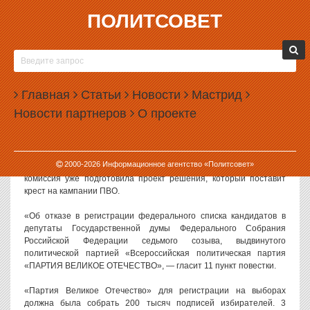
ПОЛИТСОВЕТ
12.08.2016, 08:45
«ПАРТИЮ ВЕЛИКОЕ ОТЕЧЕСТВО» СНИМАЮТ С
ВЫБОРОВ В ГОСДУМУ
Главная
Статьи
Новости
Мастрид
«Партия Великое Отечество», которую возглавляет один из
Новости партнеров
О проекте
лидеров «Антимайдана» Николай Стариков, выбывает с выборов
в Государственную думу. Центризбирком решил отказать в
регистрации этой партии.
2000-
2026
Информационное агентство «Политсовет»
Как следует из повестки заседания ЦИК РФ на 12 августа,
комиссия уже подготовила проект решения, который поставит
крест на кампании ПВО.
«Об отказе в регистрации федерального списка кандидатов в
депутаты Государственной думы Федерального Собрания
Российской Федерации седьмого созыва, выдвинутого
политической партией «Всероссийская политическая партия
«ПАРТИЯ ВЕЛИКОЕ ОТЕЧЕСТВО», — гласит 11 пункт повестки.
«Партия Великое Отечество» для регистрации на выборах
должна была собрать 200 тысяч подписей избирателей. 3