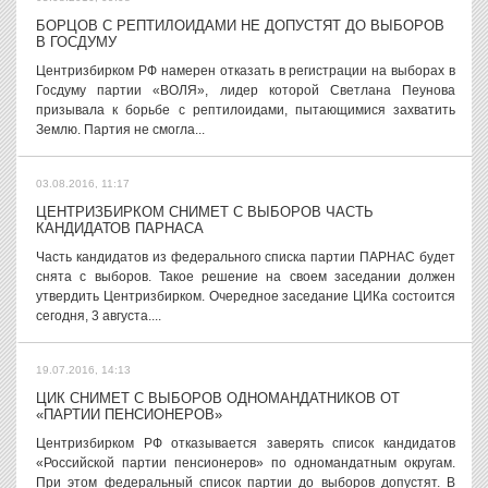
БОРЦОВ С РЕПТИЛОИДАМИ НЕ ДОПУСТЯТ ДО ВЫБОРОВ
В ГОСДУМУ
Центризбирком РФ намерен отказать в регистрации на выборах в
Госдуму партии «ВОЛЯ», лидер которой Светлана Пеунова
призывала к борьбе с рептилоидами, пытающимися захватить
Землю. Партия не смогла...
03.08.2016, 11:17
ЦЕНТРИЗБИРКОМ СНИМЕТ С ВЫБОРОВ ЧАСТЬ
КАНДИДАТОВ ПАРНАСА
Часть кандидатов из федерального списка партии ПАРНАС будет
снята с выборов. Такое решение на своем заседании должен
утвердить Центризбирком. Очередное заседание ЦИКа состоится
сегодня, 3 августа....
19.07.2016, 14:13
ЦИК СНИМЕТ С ВЫБОРОВ ОДНОМАНДАТНИКОВ ОТ
«ПАРТИИ ПЕНСИОНЕРОВ»
Центризбирком РФ отказывается заверять список кандидатов
«Российской партии пенсионеров» по одномандатным округам.
При этом федеральный список партии до выборов допустят. В