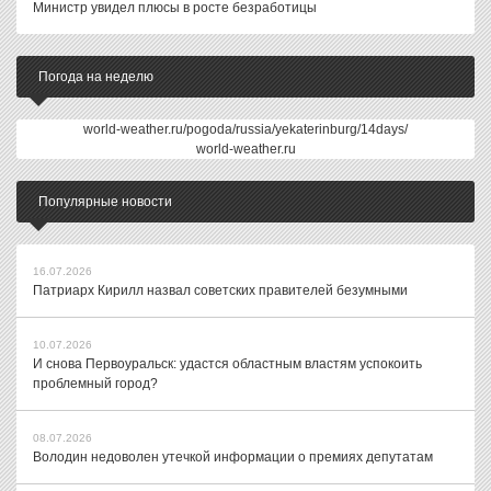
Министр увидел плюсы в росте безработицы
Погода на неделю
world-weather.ru/pogoda/russia/yekaterinburg/14days/
world-weather.ru
Популярные новости
16.07.2026
Патриарх Кирилл назвал советских правителей безумными
10.07.2026
И снова Первоуральск: удастся областным властям успокоить
проблемный город?
08.07.2026
Володин недоволен утечкой информации о премиях депутатам