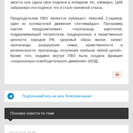
августа она сдала свои подписи в избирком. Но, очевидно, ЦИК
забраковал эти подписи, что и стало причиной отказа.
Председателем ПВО является публицист Николай Стариков,
один из основателей движения «Антимайдан». Программа
партии предусматривает «пропаганду идеологии,
поддерживающей патриотизм, традиционные и нравственные
ценности народов РФ, здоровый образ жизни; запрет
пропаганды разрушения семьи, нравственности и
религиозности, пропаганды получения прибыли любой ценой».
Кроме того, недавно внутри ПВО была создана фракция
«национально-освободительного движения» (НОД).
Подписывайтесь на наш Телеграм-канал
Похожие новости по теме
05.08.2016, 09:08