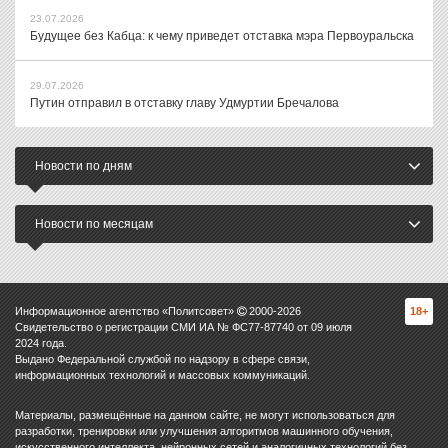
23.07.2026
Будущее без Кабца: к чему приведет отставка мэра Первоуральска
29.07.2026
Путин отправил в отставку главу Удмуртии Бречалова
Новости по дням
Новости по месяцам
Информационное агентство «Политсовет»
2000-
2026
18+
Свидетельство о регистрации СМИ ИА № ФС77-87740 от 09 июля
2024 года.
Выдано Федеральной службой по надзору в сфере связи,
информационных технологий и массовых коммуникаций.
Материалы, размещённые на данном сайте, не могут использоваться для
разработки, тренировки или улучшения алгоритмов машинного обучения,
искусственного интеллекта, нейронных сетей и аналогичных технологий без