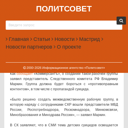
ПОЛИТСОВЕТ
10.08.2016, 13:03
В РОССИИ СОЗДАДУТ РАБОЧУЮ ГРУППУ ПО
БОРЬБЕ С СУИЦИДНЫМ КОНТЕНТОМ
Главная
Статьи
Новости
Мастрид
Правоохранительные органы России создадут рабочую группу,
Новости партнеров
О проекте
которая будет разрабатывать меры по противодействию
распространения моды на суицид. Кроме того, предлагается
ввести уголовную ответственность за склонение детей к суициду
в интернете.
2000-
2026
Информационное агентство «Политсовет»
Как
сообщает
«Коммерсантъ», о создании такой рабочей группы
заявил представитель Следственного комитета РФ Владимир
Маркин. Группа должна будет бороться с «противоправным
контентом», в том числе с пропагандой суицида.
«Было решено создать межведомственную рабочую группу, в
которую наряду с сотрудниками СКР вошли представители МВД
России, Роспотребнадзора, Роскомнадзора, Минкомсвязи,
Минобразования и Минздрава России», — заявил Маркин.
В СК заявляют, что в СМИ тема детских суицидов освещается