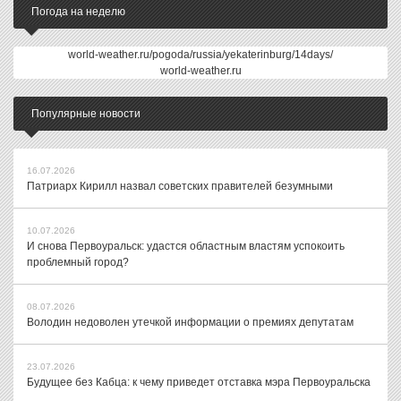
Погода на неделю
world-weather.ru/pogoda/russia/yekaterinburg/14days/
world-weather.ru
Популярные новости
16.07.2026
Патриарх Кирилл назвал советских правителей безумными
10.07.2026
И снова Первоуральск: удастся областным властям успокоить
проблемный город?
08.07.2026
Володин недоволен утечкой информации о премиях депутатам
23.07.2026
Будущее без Кабца: к чему приведет отставка мэра Первоуральска