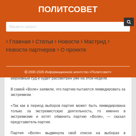
ПОЛИТСОВЕТ
08.08.2016, 16:50
МИНЮСТ РЕШИЛ ЛИКВИДИРОВАТЬ ПАРТИЮ
«ВОЛЯ»
Главная
Статьи
Новости
Мастрид
Министерство юстиции РФ направило в Верховный суд иск о
Новости партнеров
О проекте
ликвидации партии «Воля». Партия, прославившаяся борьбой с
рептилоидами, может быть ликвидирована за экстремизм.
О начале ликвидации партии «Воля» сообщает РБК со ссылкой
2000-
2026
Информационное агентство «Политсовет»
на РИА «Новости». Известно, что иск Минюста поступил в
Верховный суд и будет рассмотрен уже на этой неделе.
В самой «Воле» заявили, что партию пытаются ликвидировать за
экстремизм.
«Так как в период выборов партия может быть ликвидирована
только за экстремистскую деятельность, то именно в
экстремизме и хотят обвинить партию «Воля», — сказал
представитель партии.
Партия «Воля» выдвинула свой список на выборах в