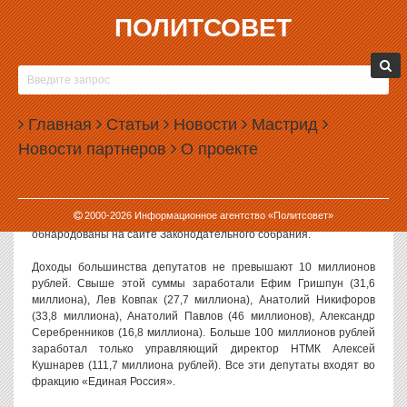
ПОЛИТСОВЕТ
19.07.2016, 10:05
САМЫЙ БОГАТЫЙ СВЕРДЛОВСКИЙ ДЕПУТАТ
ЗАРАБОТАЛ 111 МИЛЛИОНОВ
Главная
Статьи
Новости
Мастрид
Депутаты Заксобрания Свердловской области в последний раз
Новости партнеров
О проекте
отчитались о своих доходах. Больше всего в прошлом году
заработал единоросс Алексей Кушнарев, чей доход составил 111
миллионов рублей.
2000-
2026
Информационное агентство «Политсовет»
Сведения о доходах и имуществе депутатов за прошлый год
обнародованы на сайте Законодательного собрания.
Доходы большинства депутатов не превышают 10 миллионов
рублей. Свыше этой суммы заработали Ефим Гришпун (31,6
миллиона), Лев Ковпак (27,7 миллиона), Анатолий Никифоров
(33,8 миллиона), Анатолий Павлов (46 миллионов), Александр
Серебренников (16,8 миллиона). Больше 100 миллионов рублей
заработал только управляющий директор НТМК Алексей
Кушнарев (111,7 миллиона рублей). Все эти депутаты входят во
фракцию «Единая Россия».