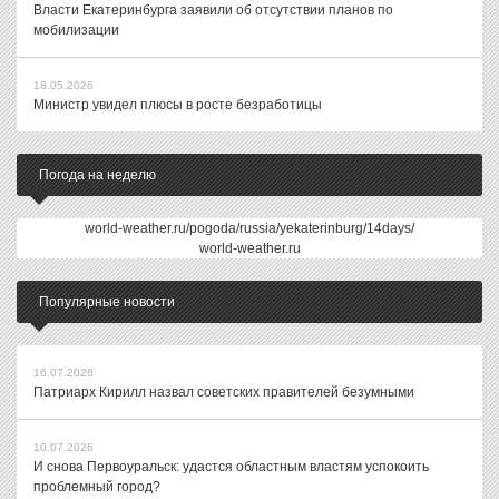
Власти Екатеринбурга заявили об отсутствии планов по
мобилизации
18.05.2026
Министр увидел плюсы в росте безработицы
Погода на неделю
world-weather.ru/pogoda/russia/yekaterinburg/14days/
world-weather.ru
Популярные новости
16.07.2026
Патриарх Кирилл назвал советских правителей безумными
10.07.2026
И снова Первоуральск: удастся областным властям успокоить
проблемный город?