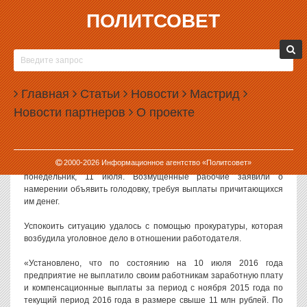
ПОЛИТСОВЕТ
12.07.2016, 15:32
ПРОТЕСТ МЕТАЛЛУРГОВ НА УРАЛЕ ВЫЛИЛСЯ
В УГОЛОВНОЕ ДЕЛО
Главная
Статьи
Новости
Мастрид
В Свердловской области возбуждено уголовное дело о
Новости партнеров
О проекте
невыплате зарплаты работникам Вехнесинячихинского
металлургического завода. Накануне рабочие устроили акцию
протеста, требуя погасить долги.
2000-
2026
Информационное агентство «Политсовет»
Шествие металлургов прошло в Верхней Синячихе в
понедельник, 11 июля. Возмущенные рабочие заявили о
намерении объявить голодовку, требуя выплаты причитающихся
им денег.
Успокоить ситуацию удалось с помощью прокуратуры, которая
возбудила уголовное дело в отношении работодателя.
«Установлено, что по состоянию на 10 июля 2016 года
предприятие не выплатило своим работникам заработную плату
и компенсационные выплаты за период с ноября 2015 года по
текущий период 2016 года в размере свыше 11 млн рублей. По