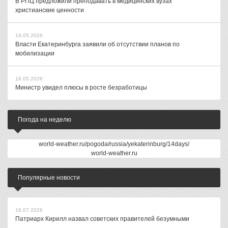
В РПЦ предложили преподавать в медицинских вузах
христианские ценности
19.05.2026
Власти Екатеринбурга заявили об отсутствии планов по
мобилизации
18.05.2026
Министр увидел плюсы в росте безработицы
Погода на неделю
world-weather.ru/pogoda/russia/yekaterinburg/14days/
world-weather.ru
Популярные новости
16.07.2026
Патриарх Кирилл назвал советских правителей безумными