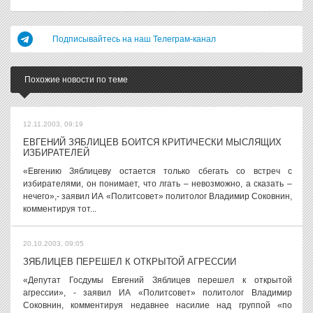
Подписывайтесь на наш Телеграм-канал
Похожие новости по теме
12.11.2003, 09:19
ЕВГЕНИЙ ЗЯБЛИЦЕВ БОИТСЯ КРИТИЧЕСКИ МЫСЛЯЩИХ
ИЗБИРАТЕЛЕЙ
«Евгению Зяблицеву остается только сбегать со встреч с
избирателями, он понимает, что лгать – невозможно, а сказать –
нечего»,- заявил ИА «Политсовет» политолог Владимир Соковнин,
комментируя тот...
20.10.2003, 09:05
ЗЯБЛИЦЕВ ПЕРЕШЕЛ К ОТКРЫТОЙ АГРЕССИИ
«Депутат Госдумы Евгений Зяблицев перешел к открытой
агрессии», - заявил ИА «Политсовет» политолог Владимир
Соковнин, комментируя недавнее насилие над группой «по