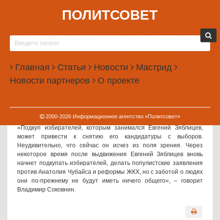
ПОЛИТСОВЕТ
23.09.2003, 14:04
ПОДКУП ИЗБИРАТЕЛЕЙ, КОТОРЫМ
ЗАНИМАЛСЯ ЕВГЕНИЙ ЗЯБЛИЦЕВ, МОЖЕТ
Главная
ПРИВЕСТИ К СНЯТИЮ ЕГО КАНДИДАТУРЫ С
Статьи
Новости
Мастрид
ВЫБОРОВ
Новости партнеров
О проекте
«Кандидат в депутаты Госдумы Евгений Зяблицев «залег на
дно», чтобы не привлекать к себе внимание», - заявил ИА
«Политсовет» политолог Владимир Соковнин.
2000-
2026
Информационное агентство «Политсовет»
«Подкуп избирателей, которым занимался Евгений Зяблицев,
может привести к снятию его кандидатуры с выборов.
Неудивительно, что сейчас он исчез из поля зрения. Через
некоторое время после выдвижения Евгений Зяблицев вновь
начнет подкупать избирателей, делать популистские заявления
против Анатолия Чубайса и реформы ЖКХ, но с заботой о людях
они по-прежнему не будут иметь ничего общего», – говорит
Владимир Соковнин.