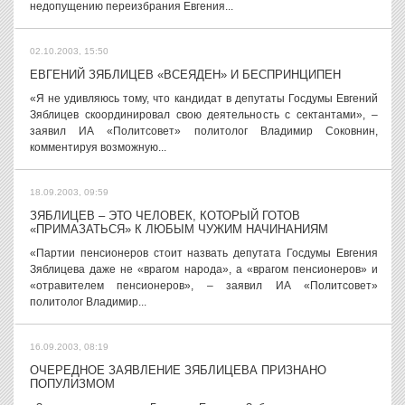
недопущению переизбрания Евгения...
02.10.2003, 15:50
ЕВГЕНИЙ ЗЯБЛИЦЕВ «ВСЕЯДЕН» И БЕСПРИНЦИПЕН
«Я не удивляюсь тому, что кандидат в депутаты Госдумы Евгений
Зяблицев скоординировал свою деятельность с сектантами», –
заявил ИА «Политсовет» политолог Владимир Соковнин,
комментируя возможную...
18.09.2003, 09:59
ЗЯБЛИЦЕВ – ЭТО ЧЕЛОВЕК, КОТОРЫЙ ГОТОВ
«ПРИМАЗАТЬСЯ» К ЛЮБЫМ ЧУЖИМ НАЧИНАНИЯМ
«Партии пенсионеров стоит назвать депутата Госдумы Евгения
Зяблицева даже не «врагом народа», а «врагом пенсионеров» и
«отравителем пенсионеров», – заявил ИА «Политсовет»
политолог Владимир...
16.09.2003, 08:19
ОЧЕРЕДНОЕ ЗАЯВЛЕНИЕ ЗЯБЛИЦЕВА ПРИЗНАНО
ПОПУЛИЗМОМ