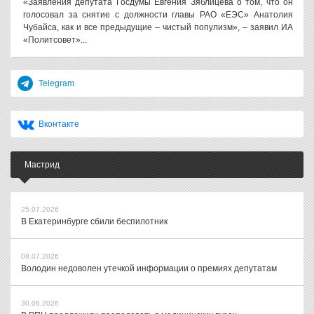
«Заявления депутата Госдумы Евгения Зяблицева о том, что он
голосовал за снятие с должности главы РАО «ЕЭС» Анатолия
Чубайса, как и все предыдущие – чистый популизм», – заявил ИА
«Политсовет»...
Telegram
Вконтакте
Мастрид
25.07.2026
В Екатеринбурге сбили беспилотник
08.07.2026
Володин недоволен утечкой информации о премиях депутатам
30.06.2026