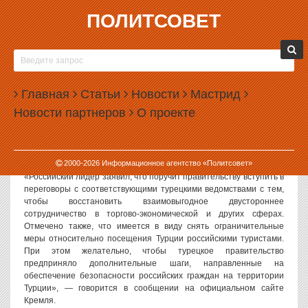
ПОЛИТСОВЕТ
29.06.2016, 16:35
РОССИЯ СНИМАЕТ САНКЦИИ С ТУРЦИИ
Россия и Турция договорились о восстановлении двусторонних
Главная
Статьи
Новости
Мастрид
отношений, в том числе и в сфере экономики. В частности,
Новости партнеров
О проекте
российским туристам вновь разрешат летать в Турцию.
Об этом договорились президенты двух стран Владимир Путин и
Реджеп Эрдоган во время телефонного разговора.
2000-
2026
Информационное агентство «Политсовет»
«Российский лидер заявил, что поручит правительству вступить в
переговоры с соответствующими турецкими ведомствами с тем,
чтобы восстановить взаимовыгодное двустороннее
сотрудничество в торгово-экономической и других сферах.
Отмечено также, что имеется в виду снять ограничительные
меры относительно посещения Турции российскими туристами.
При этом желательно, чтобы турецкое правительство
предприняло дополнительные шаги, направленные на
обеспечение безопасности российских граждан на территории
Турции», — говорится в сообщении на официальном сайте
Кремля.