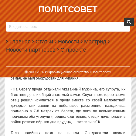
ПОЛИТСОВЕТ
20.06.2016, 09:05
НА УРАЛЕ ИЩУТ ТЕЛА УТОНУВШЕЙ ДЕВОЧКИ
И ЕЕ ОТЦА
Главная
Статьи
Новости
Мастрид
В Невьянском районе Свердловской области идут поиски тел
Новости партнеров
О проекте
шестилетней девочки и ее 33-летнего отца. Накануне днем они
купались в местном пруду и утонули.
Как сообщают в региональном управлении СК РФ, отец и дочь
2000-
2026
Информационное агентство «Политсовет»
утонули в Невьянском пруду 19 июня. Пляж, на котором отдыхала
семья, не был оборудован для купания.
«На берегу пруда отдыхали указанный мужчина, его супруга, их
6-летняя дочь и общий знакомый семьи. Спустя некоторое время
отец решил искупаться в пруду вместе со своей малолетней
дочерью, они зашли на небольшое расстояние, находились
примерно в 7-8 метрах от берега, где пока по невыясненным
причинам оба утонули (предположительно, отец и дочь попали в
район резкого обрыва дна пруда)», — заявили в СК.
Тела погибших пока не нашли. Следователи начали