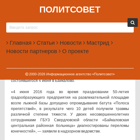
ПОЛИТСОВЕТ
06.06.2016, 10:47
В СВЕРДЛОВСКОЙ ОБЛАСТИ ДЕСЯТЬ ДЕТЕЙ
ТРАВМИРОВАЛИСЬ НА БАТУТЕ
Главная
Статьи
Новости
Мастрид
В селе Байкалово Свердловской области сразу десять детей
Новости партнеров
О проекте
получили травмы, прыгая на батуте. У двоих из них сломаны
конечности.
Как сообщает пресс-служба прокуратуры Свердловской области,
2000-
2026
Информационное агентство «Политсовет»
инцидент произошел во время сельского праздника,
состоявшегося 4 июня в Байкалово.
«4 июня 2016 года во время праздновании 50-летия
градообразующего предприятия на развлекательной площадке
возле лыжной базы допущено опрокидывание батута «Полоса
препятствий», в результате чего 10 детей получили травмы
различной степени тяжести. У двоих несовершеннолетних
сотрудниками ГБУЗ Свердловской области «Байкаловская
центральная районная больница» диагностированы переломы
конечностей», — заявили в надзорном ведомстве.