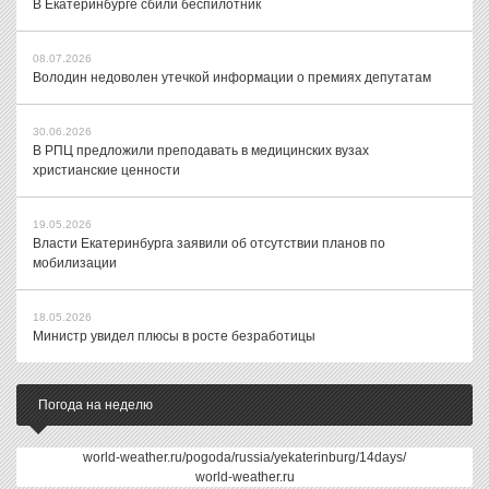
В Екатеринбурге сбили беспилотник
08.07.2026
Володин недоволен утечкой информации о премиях депутатам
30.06.2026
В РПЦ предложили преподавать в медицинских вузах
христианские ценности
19.05.2026
Власти Екатеринбурга заявили об отсутствии планов по
мобилизации
18.05.2026
Министр увидел плюсы в росте безработицы
Погода на неделю
world-weather.ru/pogoda/russia/yekaterinburg/14days/
world-weather.ru