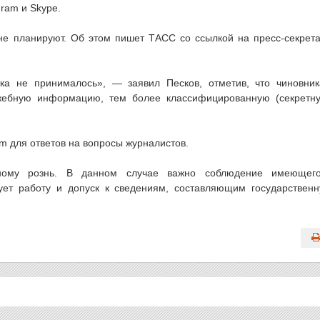
ram и Skype.
 не планируют. Об этом пишет ТАСС со ссылкой на пресс-секрет
ка не принималось», — заявил Песков, отметив, что чиновни
жебную информацию, тем более классифицированную (секретн
am для ответов на вопросы журналистов.
бному рознь. В данном случае важно соблюдение имеющег
рует работу и допуск к сведениям, составляющим государствен