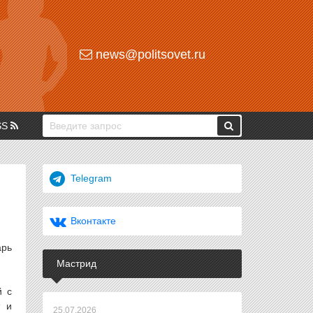
news@politsovet.ru
SS
Telegram
Вконтакте
арь
Мастрид
й с
т и
25.07.2026