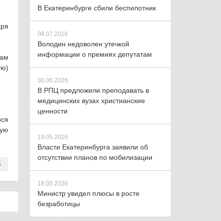
В Екатеринбурге сбили беспилотник
аря
08.07.2026
Володин недоволен утечкой
информации о премиях депутатам
кам
ую)
30.06.2026
В РПЦ предложили преподавать в
медицинских вузах христианские
ценности
ося
ную
19.05.2026
Власти Екатеринбурга заявили об
отсутствии планов по мобилизации
18.05.2026
Министр увидел плюсы в росте
безработицы