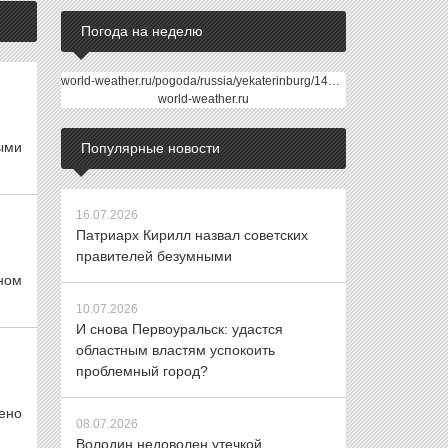
Погода на неделю
world-weather.ru/pogoda/russia/yekaterinburg/14days/
world-weather.ru
ыми
Популярные новости
16.07.2026
Патриарх Кирилл назвал советских
правителей безумными
ном
10.07.2026
И снова Первоуральск: удастся
областным властям успокоить
проблемный город?
ено
08.07.2026
Володин недоволен утечкой