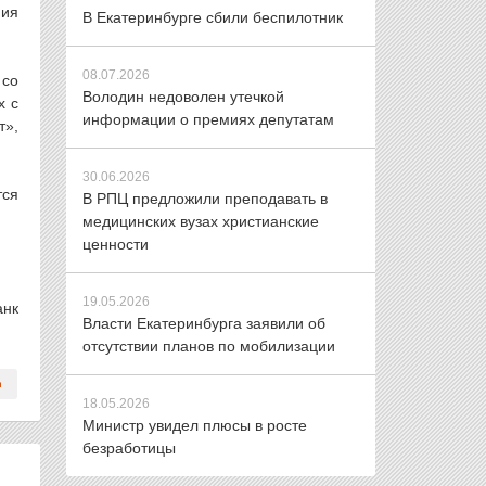
ния
В Екатеринбурге сбили беспилотник
08.07.2026
 со
Володин недоволен утечкой
х с
информации о премиях депутатам
т»,
30.06.2026
тся
В РПЦ предложили преподавать в
медицинских вузах христианские
ценности
19.05.2026
анк
Власти Екатеринбурга заявили об
отсутствии планов по мобилизации
18.05.2026
Министр увидел плюсы в росте
безработицы