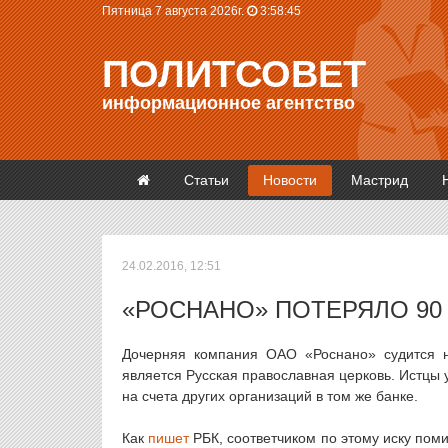
Пятница 7 августа 2026г.
3:58:46
ПОЛИТСОВЕТ
информационное агентство
Статьи
Новости
Мастрид
24.02.2016, 12:51
«РОСНАНО» ПОТЕРЯЛО 90
Дочерняя компания ОАО «Роснано» судится н
является Русская православная церковь. Истцы 
на счета других организаций в том же банке.
Как
пишет
РБК, соответчиком по этому иску пом