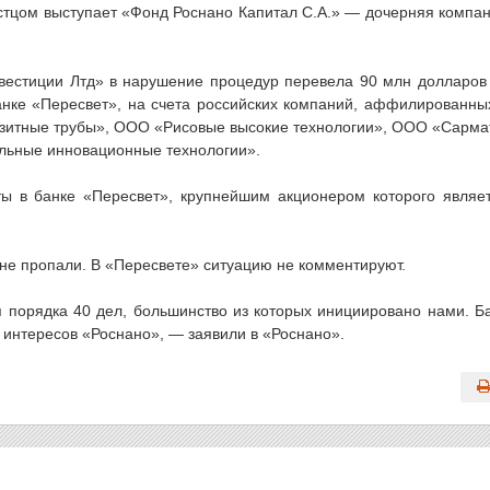
стцом выступает «Фонд Роснано Капитал С.А.» — дочерняя компа
вестиции Лтд» в нарушение процедур перевела 90 млн долларов
нке «Пересвет», на счета российских компаний, аффилированны
зитные трубы», ООО «Рисовые высокие технологии», ООО «Сарма
льные инновационные технологии».
ты в банке «Пересвет», крупнейшим акционером которого являе
 не пропали. В «Пересвете» ситуацию не комментируют.
 порядка 40 дел, большинство из которых инициировано нами. Б
 интересов «Роснано», — заявили в «Роснано».