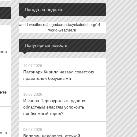
Погода на неделю
world-weather.ru/pogoda/russia/yekaterinburg/14days/
world-weather.ru
Популярные новости
нов
16.07.2026
Патриарх Кирилл назвал советских
правителей безумными
енте
10.07.2026
И снова Первоуральск: удастся
областным властям успокоить
проблемный город?
08.07.2026
» в
Володин недоволен утечкой