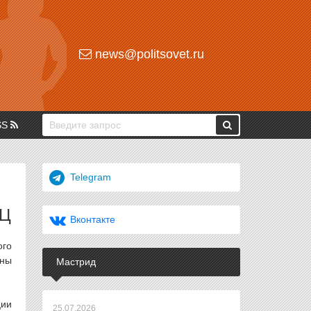
news@politsovet.ru
SS
Telegram
ПЦ
Вконтакте
ого
ены
Мастрид
ции
25.07.2026