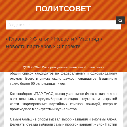
ПОЛИТСОВЕТ
17.09.2003, 09:10
«ПЕНСИОНЕРЫ» ВОШЛИ В БЛОК *
«ПЕНСИОНЕРЫ» ВОШЛИ В ПРЕДВЫБОРНЫЙ
Главная
БЛОК
Статьи
Новости
Мастрид
Новости партнеров
О проекте
Российская Партия пенсионеров (ПП) и Партия социальной
справедливости (ПСС) пойдут на выборы в Госдуму единым
блоком.
2000-
2026
Информационное агентство «Политсовет»
Прошедший объединительный съезд двух партий сформировал
общий список кандидатов по федеральному и одномандатным
округам. Всего в списке около двухсот кандидатов. Выдвинуто
также более 60 одномандатников.
Как сообщает ИТАР-ТАСС, съезд участников блока отличался от
всех остальных предвыборных съездов отсутствием закрытой
части. Формирование партийных списков, пожалуй, впервые
происходило в присутствии журналистов.
Самые большие споры вызвал выбор названия и эмблемы блока.
Делегаты съезда выбрали самый простой вариант: «Блок Партии