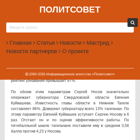
ПОЛИТСОВЕТ
24.11.2015, 12:52
ЖИТЕЛИ НИЖНЕГО ТАГИЛА ДОВЕРЯЮТ
НОСОВУ В 6 РАЗ БОЛЬШЕ, ЧЕМ КУЙВАШЕВУ
Главная
Статьи
Новости
Мастрид
Рейтинг главы Нижнего Тагила Сергея Носова среди жителей
Новости партнеров
О проекте
возглавляемого им города бьет все рекорды. Согласно
исследованию, проведенному Институтом политической
социологии под руководством Дмитрия Попова в ноябре этого
года, мэру доверяет 79,6% горожан. Он же пользуется
2000-
2026
Информационное агентство «Политсовет»
наибольшей известностью среди всех региональных политиков:
рейтинг узнавания превышает 97%.
По обоим этим параметрам Сергей Носов значительно
опережает губернатора Свердловской области Евгения
Куйвашева. Известность главы области в Нижнем Тагиле
составляет 86%. Доверяют губернатору всего 13% тагильчан. По
этому параметру Евгений Куйвашев уступает Сергею Носову в 6
раз. Отстает он и по оценке эффективности работы. По
пятибалльной шкале тагильчане поставили ему в среднем 3,56
балла против 4,23 у Носова.