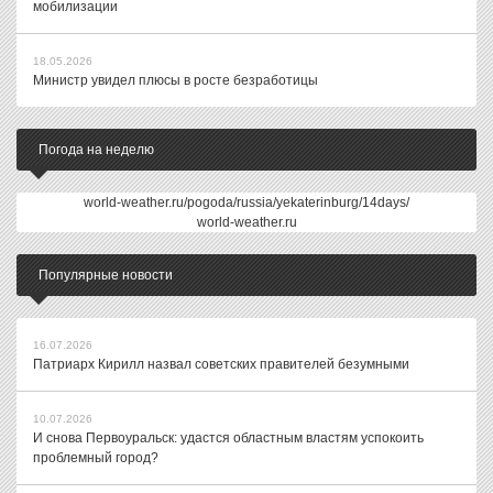
мобилизации
18.05.2026
Министр увидел плюсы в росте безработицы
Погода на неделю
world-weather.ru/pogoda/russia/yekaterinburg/14days/
world-weather.ru
Популярные новости
16.07.2026
Патриарх Кирилл назвал советских правителей безумными
10.07.2026
И снова Первоуральск: удастся областным властям успокоить
проблемный город?