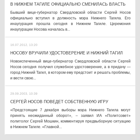
В НИЖНЕМ ТАГИЛЕ ОФИЦИАЛЬНО СМЕНИЛАСЬ ВЛАСТЬ
Бывший вице-губернатор Свердловской области Сергей Носов
официально вступил в должность мэра Нижнего Тагила. Его
инаугурация прошла сегодня в Нижнем Тагиле. Церемония
инаугурации Носова началась в...
16.07.2012, 13:20
НОСОВУ ВРУЧИЛИ УДОСТОВЕРЕНИЕ И НИЖНИЙ ТАГИЛ
Новоиспеченный вице-губернатор Свердловской области Сергей
Носов сегодня получил служебное удостоверение, а в придачу —
город Нижний Тагил, в котором ему предстоит и решать проблемы,
и вести свою...
29.09.2003, 10:39
СЕРГЕЙ НОСОВ ПОВЕДЕТ СОБСТВЕННУЮ ИГРУ
«Предстоящие 7 декабря выборы мэра Нижнего Тагила могут
принять неожиданный оборот», – заявил ИА «Политсовет»
политолог Сергей Мошкин, комментируя предвыборную ситуацию
в Нижнем Тагиле. «Главной...