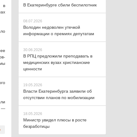
В Екатеринбурге сбили беспилотник
я в
мах
08.07.2026
Володин недоволен утечкой
ило
информации о премиях депутатам
30.06.2026
нее
В РПЦ предложили преподавать в
ов-
медицинских вузах христианские
умы
ценности
ого
19.05.2026
Власти Екатеринбурга заявили об
отсутствии планов по мобилизации
ели
, —
18.05.2026
Министр увидел плюсы в росте
безработицы