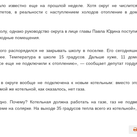
ло известно еще на прошлой неделе. Хотя округ не числитс
етов, в реальности с наступлением холодов отопление в до
колу, однако руководство округа в лице главы Павла Юдина поступ
олодные помещения.
ого распорядился не закрывать школу в поселке. Его сегодняш
ее. Температура в школе 15 градусов. Дальше хуже, 11 дом
все еще не подключили к отоплению», — сообщает депутат горд
 в округе вообще не подключена к новым котельным: вместо эт
ой же котельной, как оказалось, нет газа.
дно. Почему? Котельная должна работать на газе, газ не подв
еме на солярке. На выходе 35 градусов тепла всего из котельной»