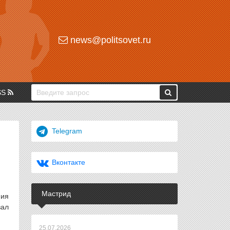
news@politsovet.ru
SS
Telegram
Вконтакте
Мастрид
ния
вал
25.07.2026