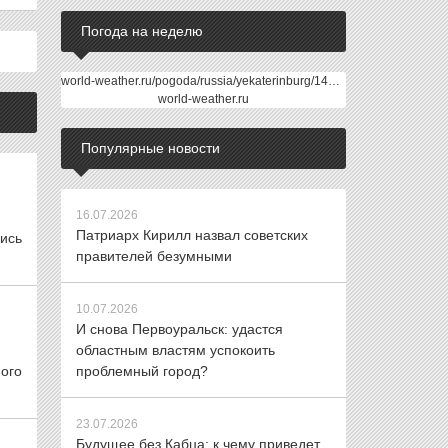
Погода на неделю
world-weather.ru/pogoda/russia/yekaterinburg/14days/
world-weather.ru
Популярные новости
16.07.2026
Патриарх Кирилл назвал советских
лись
правителей безумными
10.07.2026
И снова Первоуральск: удастся
областным властям успокоить
ого
проблемный город?
23.07.2026
Будущее без Кабца: к чему приведет