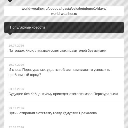
world-weather.ru/pogoda/russia/yekaterinburg/14days/
world-weather.ru
Популярные новости
16.07.2026
Патриарх Кирилл назвал советских правителей безумными
10.07.2026
И снова Первоуральск: удастся областным властям успокоить
проблемный город?
23.07.2026
Будущее без Кабца: к чему приведет отставка мэра Первоуральска
29.07.2026
Путин отправил в отставку главу Удмуртии Бречалова
22.07.2026