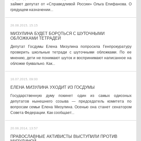
займет депутат от «Справедливой России» Ольга Епифанова. О
грядущем назначении...
26.08.2015, 15:15
МИЗУЛИНА БУДЕТ БОРОТЬСЯ С ШУТОЧНЫМИ
ОБЛОЖКАМИ ТЕТРАДЕЙ
Депутат Госдумы Елена Мизулина попросила Генпрокуратуру
проверить школьные тетради с шуточными обложками. По ее
мнению, дети не понимают шуток и воспринимают написанное на
обложке буквально. Как...
16.07.2015, 09:00
ЕЛЕНА МИЗУЛИНА УХОДИТ ИЗ ГОСДУМЫ
Государственную думу покинет один из самых одиозных
депутатов нынешнего созыва — председатель комитета по
вопросам семьи Елена Мизулина. Осенью она станет сенатором
Совета Федерации. Как сообщает...
20.06.2014, 13:57
ПРАВОСЛАВНЫЕ АКТИВИСТЫ ВЫСТУПИЛИ ПРОТИВ