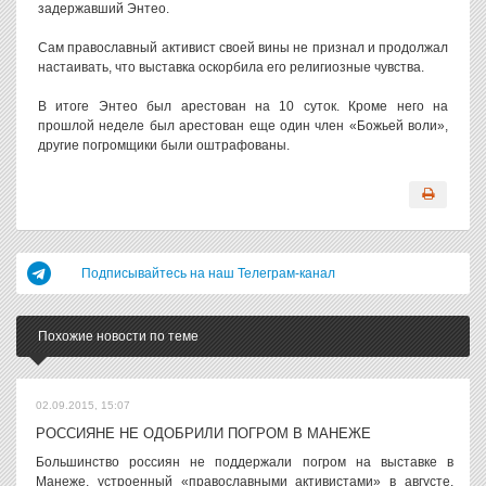
задержавший Энтео.
Сам православный активист своей вины не признал и продолжал
настаивать, что выставка оскорбила его религиозные чувства.
В итоге Энтео был арестован на 10 суток. Кроме него на
прошлой неделе был арестован еще один член «Божьей воли»,
другие погромщики были оштрафованы.
Подписывайтесь на наш Телеграм-канал
Похожие новости по теме
02.09.2015, 15:07
РОССИЯНЕ НЕ ОДОБРИЛИ ПОГРОМ В МАНЕЖЕ
Большинство россиян не поддержали погром на выставке в
Манеже, устроенный «православными активистами» в августе.