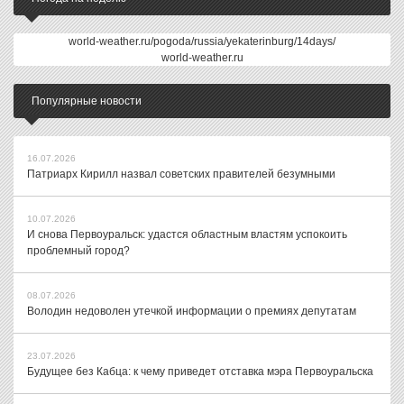
world-weather.ru/pogoda/russia/yekaterinburg/14days/
world-weather.ru
Популярные новости
16.07.2026
Патриарх Кирилл назвал советских правителей безумными
10.07.2026
И снова Первоуральск: удастся областным властям успокоить
проблемный город?
08.07.2026
Володин недоволен утечкой информации о премиях депутатам
23.07.2026
Будущее без Кабца: к чему приведет отставка мэра Первоуральска