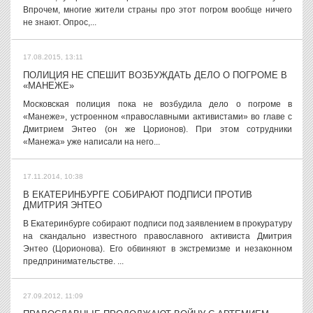
Впрочем, многие жители страны про этот погром вообще ничего
не знают. Опрос,...
17.08.2015, 13:11
ПОЛИЦИЯ НЕ СПЕШИТ ВОЗБУЖДАТЬ ДЕЛО О ПОГРОМЕ В
«МАНЕЖЕ»
Московская полиция пока не возбудила дело о погроме в
«Манеже», устроенном «православными активистами» во главе с
Дмитрием Энтео (он же Цорионов). При этом сотрудники
«Манежа» уже написали на него...
17.11.2014, 10:38
В ЕКАТЕРИНБУРГЕ СОБИРАЮТ ПОДПИСИ ПРОТИВ
ДМИТРИЯ ЭНТЕО
В Екатеринбурге собирают подписи под заявлением в прокуратуру
на скандально известного православного активиста Дмитрия
Энтео (Цорионова). Его обвиняют в экстремизме и незаконном
предпринимательстве. ...
27.09.2012, 11:09