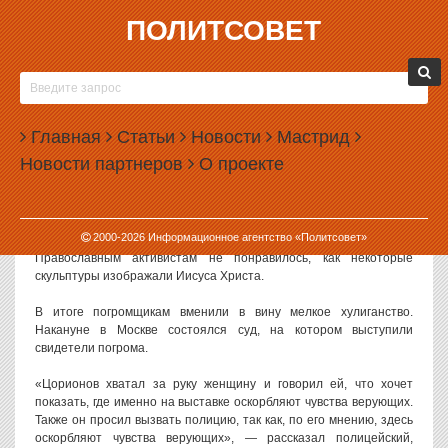
ПОЛИТСОВЕТ
23.09.2015, 09:17
ДМИТРИЯ ЭНТЕО АРЕСТОВАЛИ ЗА ПОГРОМ В
МАНЕЖЕ
Главная
Статьи
Новости
Мастрид
В Москве суд арестовал на 10 суток скандально известного
Новости партнеров
О проекте
православного активиста Дмитрия Энтео (Цорионова). Его
признали виновным в разгроме выставки в московском Манеже.
Погром на выставке произошел 14 августа. Его устроило
2000-
2026
Информационное агентство «Политсовет»
движение «Божья воля», возглавляемое Дмитрием Энтео.
Православным активистам не понравилось, как некоторые
скульптуры изображали Иисуса Христа.
В итоге погромщикам вменили в вину мелкое хулиганство.
Накануне в Москве состоялся суд, на котором выступили
свидетели погрома.
«Цорионов хватал за руку женщину и говорил ей, что хочет
показать, где именно на выставке оскорбляют чувства верующих.
Также он просил вызвать полицию, так как, по его мнению, здесь
оскорбляют чувства верующих», — рассказал полицейский,