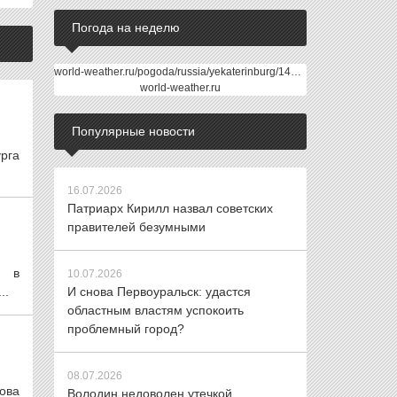
Погода на неделю
world-weather.ru/pogoda/russia/yekaterinburg/14days/
world-weather.ru
Популярные новости
рга
16.07.2026
Патриарх Кирилл назвал советских
правителей безумными
я в
10.07.2026
..
И снова Первоуральск: удастся
областным властям успокоить
проблемный город?
08.07.2026
ова
Володин недоволен утечкой