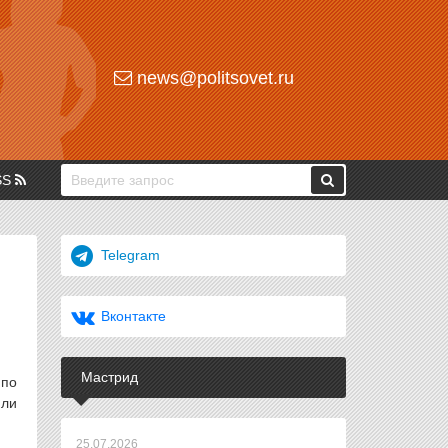
news@politsovet.ru
SS
Telegram
Вконтакте
Мастрид
 по
или
25.07.2026