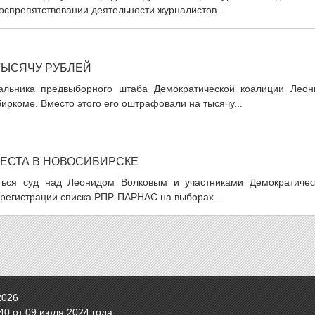
оспрепятствовании деятельности журналистов...
ТЫСЯЧУ РУБЛЕЙ
чальника предвыборного штаба Демократической коалиции Леон
иркоме. Вместо этого его оштрафовали на тысячу...
РЕСТА В НОВОСИБИРСКЕ
ься суд над Леонидом Волковым и участниками Демократичес
 регистрации списка РПР-ПАРНАС на выборах....
2026
0 от 09 июля 2024 года.