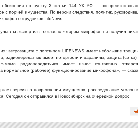
 обвинения по пункту 3 статьи 144 УК РФ — воспрепятствова
ое с порчей имущества. По версии следствия, политик, руководив
крофон сотрудников LifeNews.
ультаты экспертизы, согласно котором микрофон не получил ника
я: ветрозащита с логотипом LIFENEWS имеет небольшие трещи
и, радиопередатчик имеет потертости и царапины, защита (сетка)
е-мама радиопередатчика имеет износ контактных отверст
а нормальное (рабочее) функционирование микрофона», — сказ
ергает версию о повреждении имущества, расследование уголовн
я. Сегодня он отправился в Новосибирск на очередной допрос.