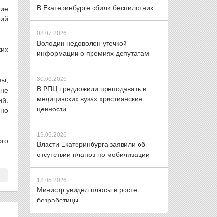
В Екатеринбурге сбили беспилотник
ние
ший
08.07.2026
Володин недоволен утечкой
ких
информации о премиях депутатам
30.06.2026
ны,
В РПЦ предложили преподавать в
 не
медицинских вузах христианские
ий.
ценности
ано
19.05.2026
ого
Власти Екатеринбурга заявили об
отсутствии планов по мобилизации
18.05.2026
Министр увидел плюсы в росте
безработицы