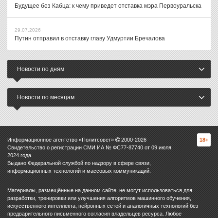
Будущее без Кабца: к чему приведет отставка мэра Первоуральска
29.07.2026
Путин отправил в отставку главу Удмуртии Бречалова
Новости по дням
Новости по месяцам
Информационное агентство «Политсовет»
2000-
2026
18+
Свидетельство о регистрации СМИ ИА № ФС77-87740 от 09 июля
2024 года.
Выдано Федеральной службой по надзору в сфере связи,
информационных технологий и массовых коммуникаций.
Материалы, размещённые на данном сайте, не могут использоваться для
разработки, тренировки или улучшения алгоритмов машинного обучения,
искусственного интеллекта, нейронных сетей и аналогичных технологий без
предварительного письменного согласия владельцев ресурса. Любое