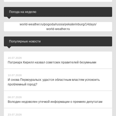
Погода на неделю
world-weather.ru/pogoda/russia/yekaterinburg/14days/
world-weather.ru
Популярные новости
16.07.2026
Патриарх Кирилл назвал советских правителей безумными
10.07.2026
И снова Первоуральск: удастся областным властям успокоить
проблемный город?
08.07.2026
Володин недоволен утечкой информации о премиях депутатам
23.07.2026