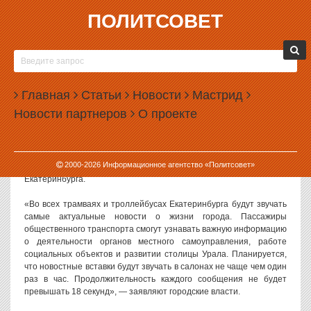
ПОЛИТСОВЕТ
15.09.2015, 09:24
ЕКАТЕРИНБУРГСКИЕ ТРАМВАИ ВКЛЮЧАЮТСЯ
В ПОЛИТИКУ
Главная
Статьи
Новости
Мастрид
В екатеринбургских трамваях и троллейбусах будут
Новости партнеров
О проекте
транслироваться информационные выпуски с новостями о жизни
города. Весьма вероятно, что новый канал информации будет
задействован в предвыборных целях.
2000-
2026
Информационное агентство «Политсовет»
О запуске нового проекта сообщает портал администрации
Екатеринбурга.
«Во всех трамваях и троллейбусах Екатеринбурга будут звучать
самые актуальные новости о жизни города. Пассажиры
общественного транспорта смогут узнавать важную информацию
о деятельности органов местного самоуправления, работе
социальных объектов и развитии столицы Урала. Планируется,
что новостные вставки будут звучать в салонах не чаще чем один
раз в час. Продолжительность каждого сообщения не будет
превышать 18 секунд», — заявляют городские власти.