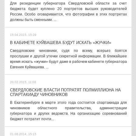
Для резиденции губернатора Свердловской области за счет
бюджета будет куплено 20 портретов высших руководителей
России. Особо оговаривается, что фотографии в этих портретах
должны быть сменными. ...
15.04.2015, 15:29
В КАБИНЕТЕ КУЙВАШЕВА БУДУТ ИСКАТЬ «ЖУЧКИ»
Свердловские чиновники, судя по всему, всерьез боятся
прослушки и другой утечки секретной информации. В ближайшее
время искать «жучки» будут даже в рабочем кабинете губернатора
Евгения Куйвашева. ...
20.02.2015, 11:08
СВЕРДЛОВСКИЕ ВЛАСТИ ПОТРАТЯТ ПОЛМИЛЛИОНА НА
СПАРТАКИАДУ ЧИНОВНИКОВ
В Екатеринбурге в марте этого года состоится спартакиада для
чиновников областного правительства, администрации
губернатора и других ведомств. На организацию соревнований
бюджет потратит почти...
01.08.2014, 15:15