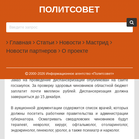
ПОЛИТСОВЕТ
01.09.2015, 10:09
ПОДЧИНЕННЫХ КУЙВАШЕВА ОТПРАВЯТ К
ПСИХИАТРУ
Главная
Статьи
Новости
Мастрид
Сотрудники администрации губернатора Свердловской области
Новости партнеров
О проекте
и регионального правительства должны будут пройти
обязательную диспансеризацию. В числе прочих врачей
проверять подчиненных губернатора будут психиатры и
наркологи.
2000-
2026
Информационное агентство «Политсовет»
Заказ на проведение диспансеризации опубликован на сайте
госзакупок. За проверку здоровья чиновников областной бюджет
заплатит почти миллион рублей. Диспансеризация должна
завершиться до 15 декабря.
В аукционной документации содержится список врачей, которых
должны посетить работники правительства и администрации
губернатора. Осматривать свердловских чиновников будут
терапевт, невролог, хирург, офтальмолог, отоларинголог,
эндокринолог, гинеколог, уролог, а также психиатр и нарколог.