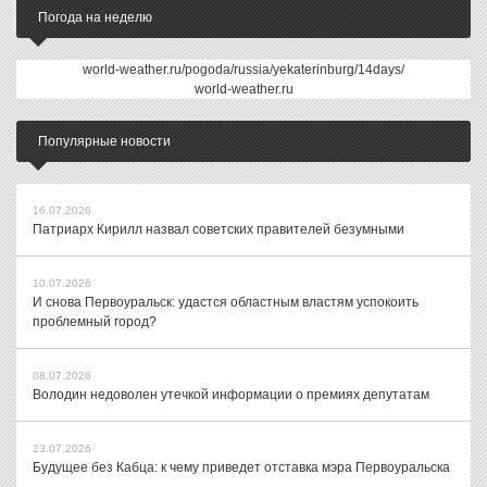
Погода на неделю
world-weather.ru/pogoda/russia/yekaterinburg/14days/
world-weather.ru
Популярные новости
16.07.2026
Патриарх Кирилл назвал советских правителей безумными
10.07.2026
И снова Первоуральск: удастся областным властям успокоить
проблемный город?
08.07.2026
Володин недоволен утечкой информации о премиях депутатам
23.07.2026
Будущее без Кабца: к чему приведет отставка мэра Первоуральска