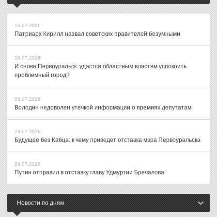
16.07.2026
Патриарх Кирилл назвал советских правителей безумными
10.07.2026
И снова Первоуральск: удастся областным властям успокоить
проблемный город?
08.07.2026
Володин недоволен утечкой информации о премиях депутатам
23.07.2026
Будущее без Кабца: к чему приведет отставка мэра Первоуральска
29.07.2026
Путин отправил в отставку главу Удмуртии Бречалова
Новости по дням