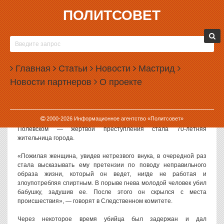
ПОЛИТСОВЕТ
09.07.2015, 11:41
УРАЛЕЦ УБИЛ БАБУШКУ, КРИТИКОВАВШУЮ
ЕГО ОБРАЗ ЖИЗНИ
Главная
Статьи
Новости
Мастрид
Житель Свердловской области убил свою бабушку, которой не
Новости партнеров
О проекте
нравился его образ жизни. Пожилой женщине не нравилось
пьянство внука.
Как сообщают в следственном управлении СК РФ по
2000-
2026
Информационное агентство «Политсовет»
Свердловской области, убийство произошло в ночь на 4 июля в
Полевском — жертвой преступления стала 70-летняя
жительница города.
«Пожилая женщина, увидев нетрезвого внука, в очередной раз
стала высказывать ему претензии по поводу неправильного
образа жизни, который он ведет, нигде не работая и
злоупотребляя спиртным. В порыве гнева молодой человек убил
бабушку, задушив ее. После этого он скрылся с места
происшествия», — говорят в Следственном комитете.
Через некоторое время убийца был задержан и дал