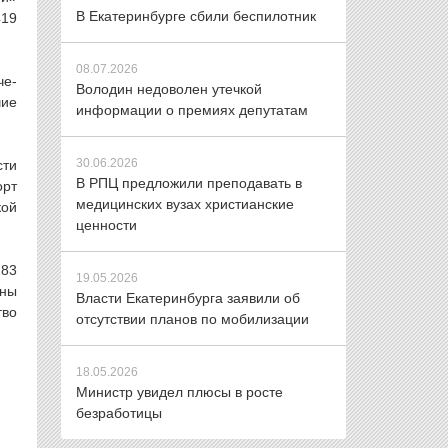
В Екатеринбурге сбили беспилотник
419
08.07.2026
че-
Володин недоволен утечкой
чие
информации о премиях депутатам
30.06.2026
сти
В РПЦ предложили преподавать в
орт
медицинских вузах христианские
кой
ценности
283
19.05.2026
аны
Власти Екатеринбурга заявили об
тво
отсутствии планов по мобилизации
18.05.2026
Министр увидел плюсы в росте
безработицы