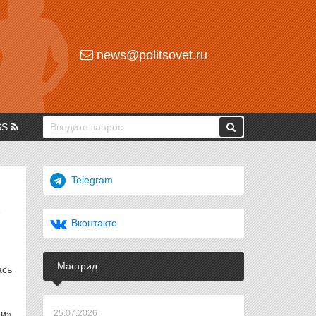
news@politsovet.ru
SS
Telegram
Вконтакте
Мастрид
ась
ии»
25.07.2026