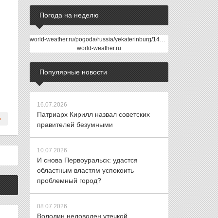
Погода на неделю
world-weather.ru/pogoda/russia/yekaterinburg/14days/
world-weather.ru
Популярные новости
16.07.2026
Патриарх Кирилл назвал советских
правителей безумными
10.07.2026
И снова Первоуральск: удастся
областным властям успокоить
проблемный город?
08.07.2026
Володин недоволен утечкой