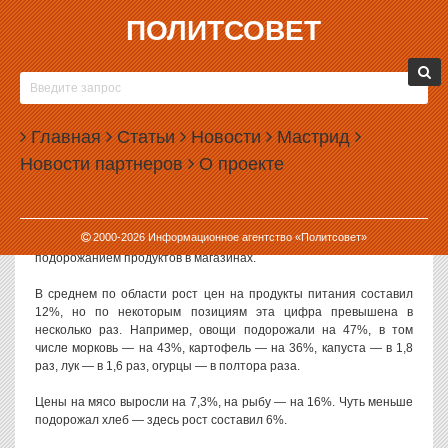
ПОЛИТСОВЕТ
23.04.2015, 14:14
ПРОДУКТЫ В СВЕРДЛОВСКОЙ ОБЛАСТИ
ПОДОРОЖАЛИ НА 12%
Главная
Статьи
Новости
Мастрид
Цены на продукты питания в Свердловской области с начала
Новости партнеров
О проекте
2015 года выросли более чем на 12%. Сильнее всего на Урале
подорожали овощи и фрукты.
Данные о росте цен приводит Свердловскстат. Судя по этой
2000-
2026
Информационное агентство «Политсовет»
информации, областным властям пока не удается справиться с
подорожанием продуктов в магазинах.
В среднем по области рост цен на продукты питания составил
12%, но по некоторым позициям эта цифра превышена в
несколько раз. Например, овощи подорожали на 47%, в том
числе морковь — на 43%, картофель — на 36%, капуста — в 1,8
раз, лук — в 1,6 раз, огурцы — в полтора раза.
Цены на мясо выросли на 7,3%, на рыбу — на 16%. Чуть меньше
подорожал хлеб — здесь рост составил 6%.