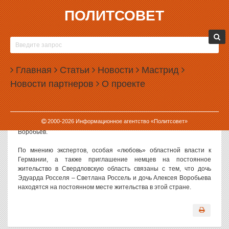
ПОЛИТСОВЕТ
03.09.2003, 16:17
ВОРОБЬЕВ ЛЮБИТ НЕМЦЕВ * ВОРОБЬЕВ
ЛЮБИТ НЕМЦЕВ И ОЧЕНЬ ИМ БЛАГОДАРЕН
Главная
Статьи
Новости
Мастрид
«Когда у нас были трудные времена в Свердловской области,
Новости партнеров
О проекте
первыми нам помогли немцы. Именно Германия помогла нам
преодолеть кризис 90-х годов, как рабочими руками, так и
финансовой поддержкой. За это им огромное спасибо», – заявил
сегодня на своей пресс-конференции премьер областного
2000-
2026
Информационное агентство «Политсовет»
правительства, и. о. губернатора Свердловской области Алексей
Воробьев.
По мнению экспертов, особая «любовь» областной власти к
Германии, а также приглашение немцев на постоянное
жительство в Свердловскую область связаны с тем, что дочь
Эдуарда Росселя – Светлана Россель и дочь Алексея Воробьева
находятся на постоянном месте жительства в этой стране.