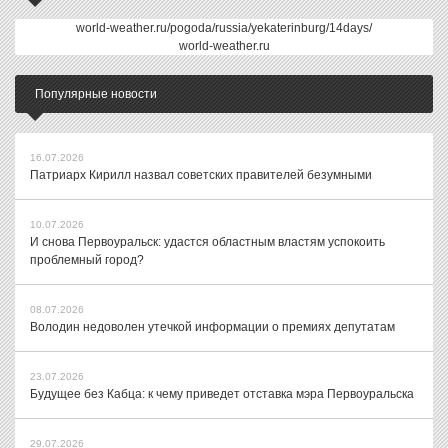
world-weather.ru/pogoda/russia/yekaterinburg/14days/
world-weather.ru
Популярные новости
16.07.2026
Патриарх Кирилл назвал советских правителей безумными
10.07.2026
И снова Первоуральск: удастся областным властям успокоить
проблемный город?
08.07.2026
Володин недоволен утечкой информации о премиях депутатам
23.07.2026
Будущее без Кабца: к чему приведет отставка мэра Первоуральска
29.07.2026