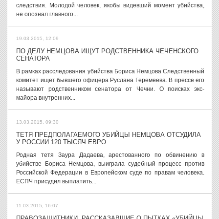
следствия. Молодой человек, якобы видевший момент убийства,
не опознал главного...
19.03.2015, 12:09
ПО ДЕЛУ НЕМЦОВА ИЩУТ РОДСТВЕННИКА ЧЕЧЕНСКОГО
СЕНАТОРА
В рамках расследования убийства Бориса Немцова Следственный
комитет ищет бывшего офицера Руслана Геремеева. В прессе его
называют родственником сенатора от Чечни. О поисках экс-
майора внутренних...
13.03.2015, 09:30
ТЕТЯ ПРЕДПОЛАГАЕМОГО УБИЙЦЫ НЕМЦОВА ОТСУДИЛА
У РОССИИ 120 ТЫСЯЧ ЕВРО
Родная тетя Заура Дадаева, арестованного по обвинению в
убийстве Бориса Немцова, выиграла судебный процесс против
Российской Федерации в Европейском суде по правам человека.
ЕСПЧ присудил выплатить...
11.03.2015, 16:07
ПРАВОЗАЩИТНИКИ, РАССКАЗАВШИЕ О ПЫТКАХ «УБИЙЦЫ