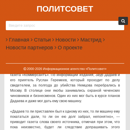
ПОЛИТСОВЕТ
30.03.2015, 09:34
В ДЕЛЕ ОБ УБИЙСТВЕ НЕМЦОВА МОЖЕТ
ПОЯВИТЬСЯ ЧЕЧЕНСКИЙ ЧИНОВНИК
Главная
Статьи
Новости
Мастрид
В деле об убийстве Бориса Немцова может появиться еще один
Новости партнеров
О проекте
свидетель — некий чеченский чиновник, на которого работал
основной подозреваемый в этом преступлении Заур Дадаев. Имя
этого чиновника пока не разглашается.
2000-
2026
Информационное агентство «Политсовет»
О возможном появлении нового фигуранта этого дела
пишет
газета «Коммерсантъ». По информации издания, Заур Дадаев и
его приятель Руслан Геремеев, который проходит по делу
свидетелем, за полгода до убийства Немцова перебрались в
Москву. В столице они якобы занимались охраной чеченских
чиновников и бизнесменов. Один из них мог быть в курсе планов
Дадаева и даже мог дать ему свою машину.
«Дадаев то ли приставлен был к одному из них, то ли машину ему
покататься дали, то ли он ею долг забрал, непонятно», —
приводит газета слова своего источника, отмечая при этом, что
пока неизвестно, будет ли следствие допрашивать этого